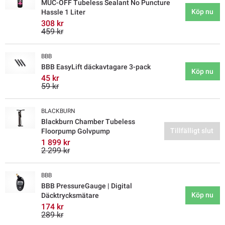
MUC-OFF Tubeless Sealant No Puncture
Köp nu
Hassle 1 Liter
308 kr
459 kr
BBB
BBB EasyLift däckavtagare 3-pack
Köp nu
45 kr
59 kr
BLACKBURN
Blackburn Chamber Tubeless
Tillfälligt slut
Floorpump Golvpump
1 899 kr
2 299 kr
BBB
BBB PressureGauge | Digital
Köp nu
Däcktrycksmätare
174 kr
289 kr