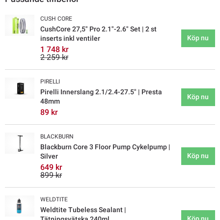
CUSH CORE
CushCore 27,5" Pro 2.1"-2.6" Set | 2 st
Köp nu
inserts inkl ventiler
1 748 kr
2 259 kr
PIRELLI
Pirelli Innerslang 2.1/2.4-27.5" | Presta
Köp nu
48mm
89 kr
BLACKBURN
Blackburn Core 3 Floor Pump Cykelpump |
Köp nu
Silver
649 kr
899 kr
WELDTITE
Weldtite Tubeless Sealant |
Köp nu
Tätningsvätska 240ml