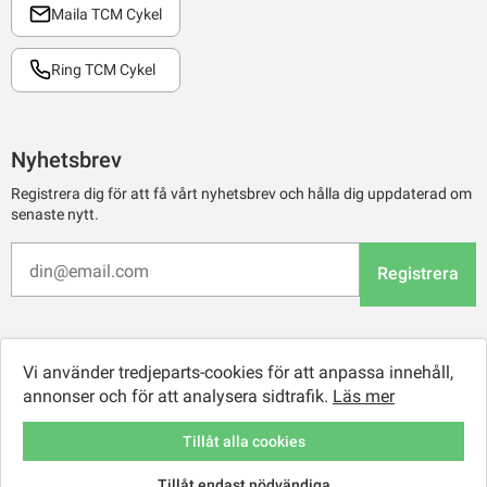
Maila TCM Cykel
Ring TCM Cykel
Nyhetsbrev
Registrera dig för att få vårt nyhetsbrev och hålla dig uppdaterad om
senaste nytt.
Registrera
Vi använder tredjeparts-cookies för att anpassa innehåll,
annonser och för att analysera sidtrafik.
Läs mer
Tillåt alla cookies
Tillåt endast nödvändiga
© 2026 TCM Online Retail AB