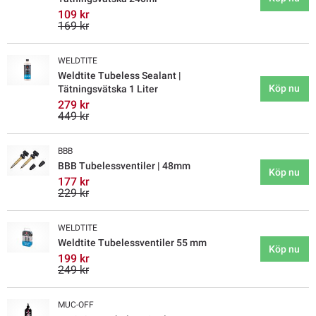
109 kr
169 kr
WELDTITE
Weldtite Tubeless Sealant |
Köp nu
Tätningsvätska 1 Liter
279 kr
449 kr
BBB
BBB Tubelessventiler | 48mm
Köp nu
177 kr
229 kr
WELDTITE
Weldtite Tubelessventiler 55 mm
Köp nu
199 kr
249 kr
MUC-OFF