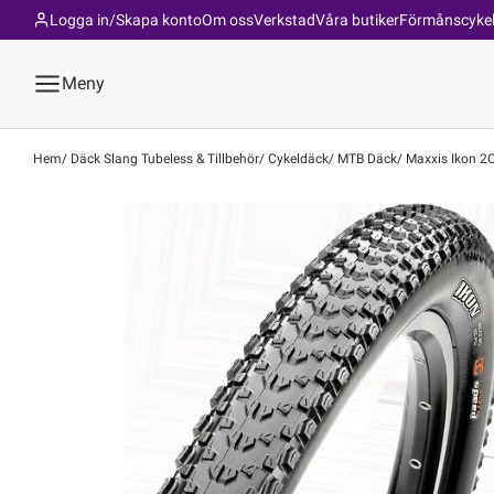
Logga in/Skapa konto
Om oss
Verkstad
Våra butiker
Förmånscyke
Meny
Hem
Däck Slang Tubeless & Tillbehör
Cykeldäck
MTB Däck
Maxxis Ikon 2