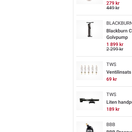
279 kr
449 kr
BLACKBUR
Blackburn 
Golvpump
1 899 kr
2 299 kr
TWS
Ventilinsats
69 kr
TWS
Liten handp
189 kr
BBB