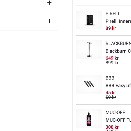
PIRELLI
Pirelli Inne
89 kr
BLACKBUR
Blackburn C
649 kr
899 kr
BBB
BBB EasyLif
45 kr
59 kr
MUC-OFF
MUC-OFF Tub
308 kr