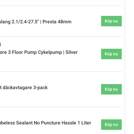
Köp nu
rslang 2.1/2.4-27.5" | Presta 48mm
N
ore 3 Floor Pump Cykelpump | Silver
Köp nu
t däckavtagare 3-pack
Köp nu
eless Sealant No Puncture Hassle 1 Liter
Köp nu