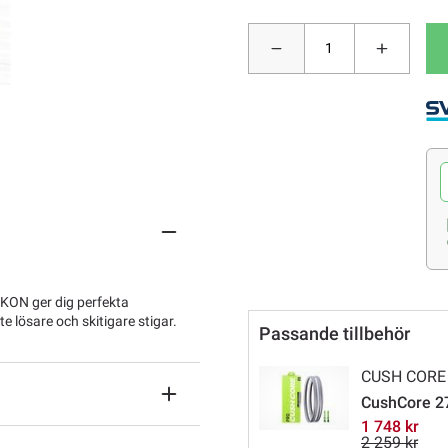
IKON ger dig perfekta
 lösare och skitigare stigar.
Passande tillbehör
CUSH CORE
CushCore 27,5
1 748 kr
2 259 kr