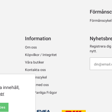
Förmånsc
Förmånscykel ti
Information
Nyhetsbr
Registrera dig
Om oss
nytt.
Köpvilkor / Integritet
Våra butiker
Kontakta oss
Förmånscykel
Jobba med oss
 innehåll,
FAQ - Vanliga Frågor
er
kies