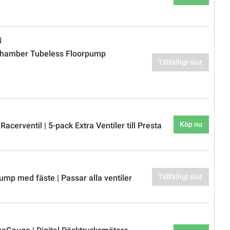
N
Chamber Tubeless Floorpump
Tillfälligt slut
Köp nu
 Racerventil | 5-pack Extra Ventiler till Presta
Tillfälligt slut
ump med fäste | Passar alla ventiler