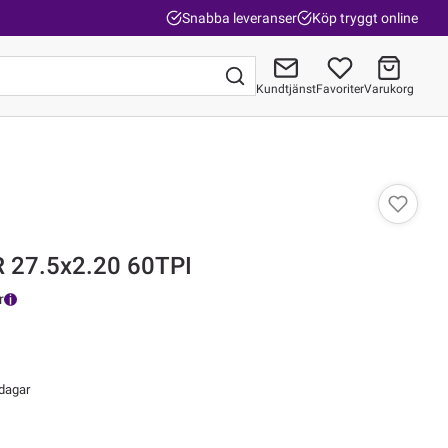
Snabba leveranser
Köp tryggt online
Kundtjänst
Favoriter
Varukorg
Gå till kassan
R 27.5x2.20 60TPI
r
 dagar