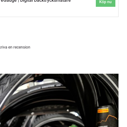
eGauge | Digital Däcktrycksmätare
Köp nu
kriva en recension