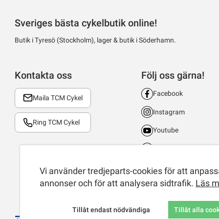
Sveriges bästa cykelbutik online!
Butik i Tyresö (Stockholm), lager & butik i Söderhamn.
Kontakta oss
Följ oss gärna!
Facebook
Maila TCM Cykel
Instagram
Ring TCM Cykel
Youtube
LinkedIn
TikTok
Vi använder tredjeparts-cookies för att anpassa
annonser och för att analysera sidtrafik.
Läs m
Tillåt endast nödvändiga
Tillåt alla coo