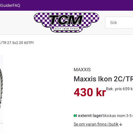
l
Guider
FAQ
C/TR 27.5x2.20 60TPI
MAXXIS
Maxxis Ikon 2C/T
430 kr
Rek. pris 659 k
I externt lager
Skickas inom 3-5
Se om varan finns i butik