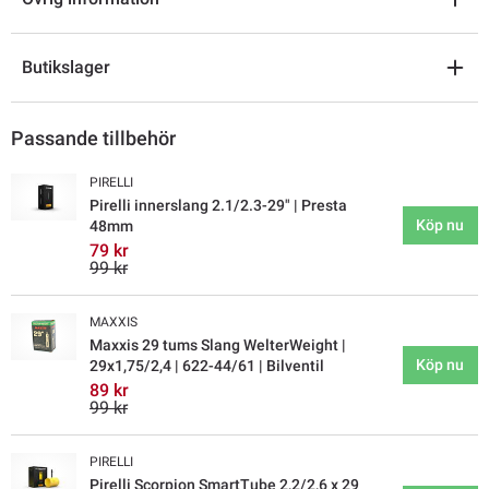
Butikslager
Passande tillbehör
PIRELLI
Pirelli innerslang 2.1/2.3-29" | Presta
Köp nu
48mm
79 kr
99 kr
MAXXIS
Maxxis 29 tums Slang WelterWeight |
Köp nu
29x1,75/2,4 | 622-44/61 | Bilventil
89 kr
99 kr
PIRELLI
Pirelli Scorpion SmartTube 2,2/2,6 x 29