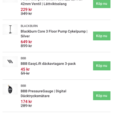
Köp nu
42mm Ventil | Lättviktsslang
229 kr
349 kr
BLACKBURN
Blackburn Core 3 Floor Pump Cykelpump |
Köp nu
Silver
649 kr
899 kr
BBB
BBB EasyLift däckavtagare 3-pack
Köp nu
45 kr
59 kr
BBB
BBB PressureGauge | Digital
Köp nu
Däcktrycksmätare
174 kr
289 kr