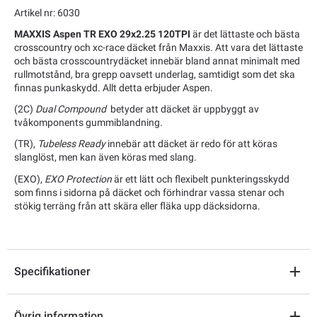
Artikel nr: 6030
MAXXIS Aspen TR EXO 29x2.25 120TPI
är det lättaste och bästa
crosscountry och xc-race däcket från Maxxis. Att vara det lättaste
och bästa crosscountrydäcket innebär bland annat minimalt med
rullmotstånd, bra grepp oavsett underlag, samtidigt som det ska
finnas punkaskydd. Allt detta erbjuder Aspen.
(2C)
Dual Compound
betyder att däcket är uppbyggt av
tvåkomponents gummiblandning.
(TR),
Tubeless Ready
innebär att däcket är redo för att köras
slanglöst, men kan även köras med slang.
(EXO),
EXO Protection
är ett lätt och flexibelt punkteringsskydd
som finns i sidorna på däcket och förhindrar vassa stenar och
stökig terräng från att skära eller fläka upp däcksidorna.
Specifikationer
Övrig information