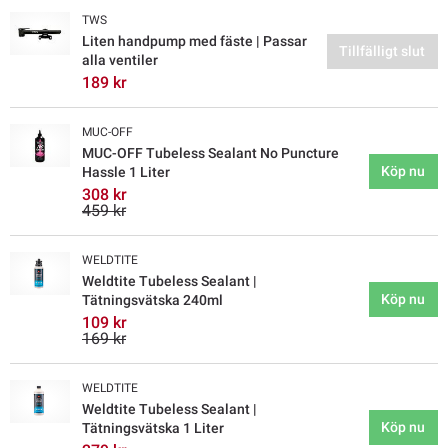
TWS
Liten handpump med fäste | Passar
Tillfälligt slut
alla ventiler
189 kr
MUC-OFF
MUC-OFF Tubeless Sealant No Puncture
Köp nu
Hassle 1 Liter
308 kr
459 kr
WELDTITE
Weldtite Tubeless Sealant |
Köp nu
Tätningsvätska 240ml
109 kr
169 kr
WELDTITE
Weldtite Tubeless Sealant |
Köp nu
Tätningsvätska 1 Liter