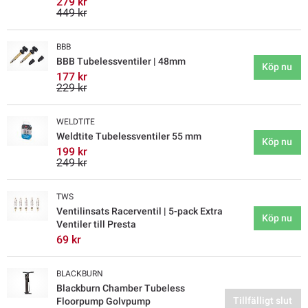
279 kr
449 kr
BBB
BBB Tubelessventiler | 48mm
Köp nu
177 kr
229 kr
WELDTITE
Weldtite Tubelessventiler 55 mm
Köp nu
199 kr
249 kr
TWS
Ventilinsats Racerventil | 5-pack Extra
Köp nu
Ventiler till Presta
69 kr
BLACKBURN
Blackburn Chamber Tubeless
Tillfälligt slut
Floorpump Golvpump