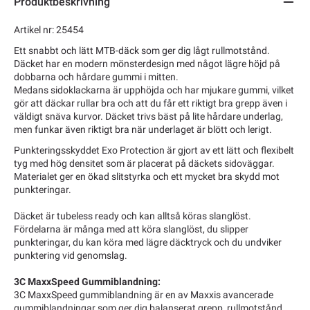
Produktbeskrivning
Artikel nr: 25454
Ett snabbt och lätt MTB-däck som ger dig lågt rullmotstånd.
Däcket har en modern mönsterdesign med något lägre höjd på
dobbarna och hårdare gummi i mitten.
Medans sidoklackarna är upphöjda och har mjukare gummi, vilket
gör att däckar rullar bra och att du får ett riktigt bra grepp även i
väldigt snäva kurvor. Däcket trivs bäst på lite hårdare underlag,
men funkar även riktigt bra när underlaget är blött och lerigt.
Punkteringsskyddet Exo Protection är gjort av ett lätt och flexibelt
tyg med hög densitet som är placerat på däckets sidoväggar.
Materialet ger en ökad slitstyrka och ett mycket bra skydd mot
punkteringar.
Däcket är tubeless ready och kan alltså köras slanglöst.
Fördelarna är många med att köra slanglöst, du slipper
punkteringar, du kan köra med lägre däcktryck och du undviker
punktering vid genomslag.
3C MaxxSpeed Gummiblandning:
3C MaxxSpeed gummiblandning är en av Maxxis avancerade
gummiblandningar som ger dig balanserat grepp, rullmotstånd