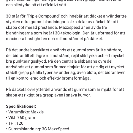
och slitstyrka på ett effektivt sätt.
3C står för "Triple Compound" och innebär att däcket använder tre
stycken olika gummiblandningar i olika delar av däcket för att
skapa optimerad prestanda. Maxxspeed är en av de tre
blandningarna som ingår i 3C-teknologin. Den är utformad för att
maximera hastigheten och rullmotståndet på däcket.
På det undre basskiktet används ett gummi som är lite hårdare,
det bidrar till ett lägre rullmotstånd, rejäl slitstyrka och ett mycket
bra punkteringsskydd. På den centrala slitbanans övre del
andvänds ett gummi som är medelmjukt för att ge dig ett mycket
stabilt grepp på alla typer av underlag, även blöta, det bidrar även
till en kontrollerad och effektiv bromsförmåga.
På däckets övre ytterdel används ett gummi som är mjukt för att
skapa ett riktigt bra grepp även i snäva kurvor.
Specifikationer:
• Varumärke: Maxxis
• Vikt: 760 gram
• TPI: 120
• Gummiblandning: 3C MaxxSpeed