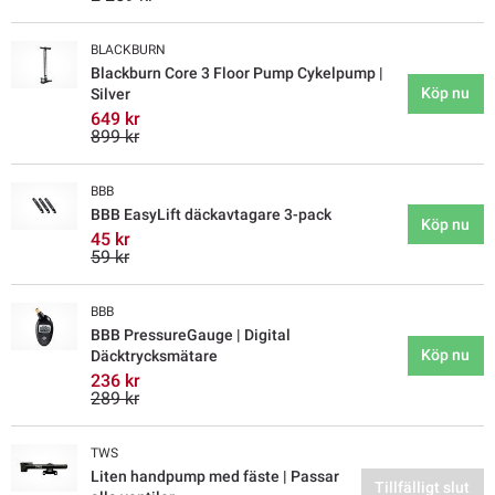
BLACKBURN
Blackburn Core 3 Floor Pump Cykelpump |
Köp nu
Silver
649 kr
899 kr
BBB
BBB EasyLift däckavtagare 3-pack
Köp nu
45 kr
59 kr
BBB
BBB PressureGauge | Digital
Köp nu
Däcktrycksmätare
236 kr
289 kr
TWS
Liten handpump med fäste | Passar
Tillfälligt slut