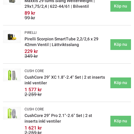
Maxxis 29 tums Slang WelterWeight |
Köp nu
29x1,75/2,4 | 622-44/61 | Bilventil
89 kr
99 kr
PIRELLI
Pirelli Scorpion SmartTube 2,2/2,6 x 29
Köp nu
42mm Ventil | Lättviktsslang
229 kr
349 kr
CUSH CORE
CushCore 29" XC 1.8"-2.4" Set | 2 st inserts
Köp nu
inkl ventiler
1 577 kr
2 259 kr
CUSH CORE
CushCore 29" Pro 2.1"-2.6" Set | 2 st
Köp nu
inserts inkl ventiler
1 621 kr
2 259 kr