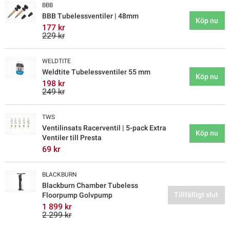
BBB
BBB Tubelessventiler | 48mm
Köp nu
177 kr
229 kr
WELDTITE
Weldtite Tubelessventiler 55 mm
Köp nu
198 kr
249 kr
TWS
Ventilinsats Racerventil | 5-pack Extra
Köp nu
Ventiler till Presta
69 kr
BLACKBURN
Blackburn Chamber Tubeless
Tillfälligt slut
Floorpump Golvpump
1 899 kr
2 299 kr