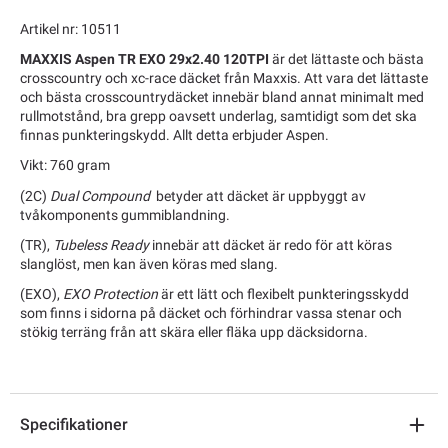
Artikel nr: 10511
MAXXIS Aspen TR EXO 29x2.40 120TPI
är det lättaste och bästa
crosscountry och xc-race däcket från Maxxis. Att vara det lättaste
och bästa crosscountrydäcket innebär bland annat minimalt med
rullmotstånd, bra grepp oavsett underlag, samtidigt som det ska
finnas punkteringskydd. Allt detta erbjuder Aspen.
Vikt: 760 gram
(2C)
Dual Compound
betyder att däcket är uppbyggt av
tvåkomponents gummiblandning.
(TR),
Tubeless Ready
innebär att däcket är redo för att köras
slanglöst, men kan även köras med slang.
(EXO),
EXO Protection
är ett lätt och flexibelt punkteringsskydd
som finns i sidorna på däcket och förhindrar vassa stenar och
stökig terräng från att skära eller fläka upp däcksidorna.
Specifikationer