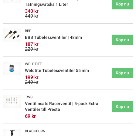
Köp nu
Tätningsvätska 1 Liter
340 kr
449 kr
BBB
BBB Tubelessventiler | 48mm
Köp nu
187 kr
229 kr
WELDTITE
Weldtite Tubelessventiler 55 mm
Köp nu
199 kr
249 kr
TWS
Ventilinsats Racerventil | 5-pack Extra
Köp nu
Ventiler till Presta
69 kr
BLACKBURN