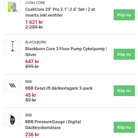
CUSH CORE
CushCore 29" Pro 2.1"-2.6" Set | 2 st
Köp nu
inserts inkl ventiler
1 621 kr
2 259 kr
BLACKBURN
Blackburn Core 3 Floor Pump Cykelpump |
Köp nu
Silver
647 kr
899 kr
BBB
BBB EasyLift däckavtagare 3-pack
Köp nu
45 kr
59 kr
BBB
BBB PressureGauge | Digital
Köp nu
Däcktrycksmätare
236 kr