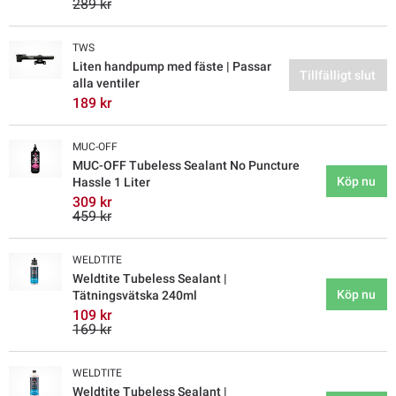
289 kr
TWS
Liten handpump med fäste | Passar
Tillfälligt slut
alla ventiler
189 kr
MUC-OFF
MUC-OFF Tubeless Sealant No Puncture
Köp nu
Hassle 1 Liter
309 kr
459 kr
WELDTITE
Weldtite Tubeless Sealant |
Köp nu
Tätningsvätska 240ml
109 kr
169 kr
WELDTITE
Weldtite Tubeless Sealant |