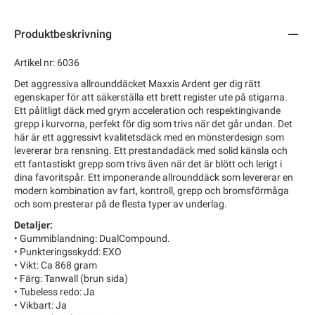
Produktbeskrivning
Artikel nr: 6036
Det aggressiva allrounddäcket Maxxis Ardent ger dig rätt
egenskaper för att säkerställa ett brett register ute på stigarna.
Ett pålitligt däck med grym acceleration och respektingivande
grepp i kurvorna, perfekt för dig som trivs när det går undan. Det
här är ett aggressivt kvalitetsdäck med en mönsterdesign som
levererar bra rensning. Ett prestandadäck med solid känsla och
ett fantastiskt grepp som trivs även när det är blött och lerigt i
dina favoritspår. Ett imponerande allrounddäck som levererar en
modern kombination av fart, kontroll, grepp och bromsförmåga
och som presterar på de flesta typer av underlag.
Detaljer:
• Gummiblandning: DualCompound.
• Punkteringsskydd: EXO
• Vikt: Ca 868 gram
• Färg: Tanwall (brun sida)
• Tubeless redo: Ja
• Vikbart: Ja