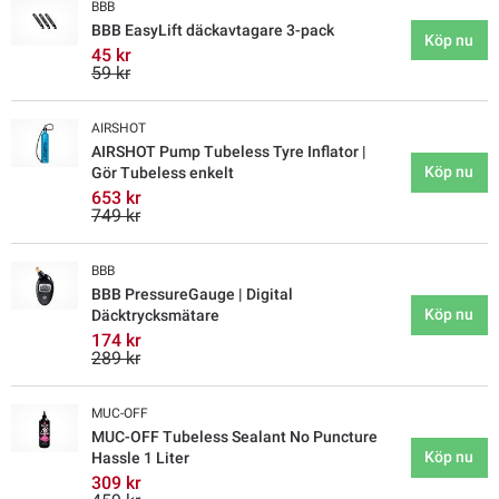
BBB
BBB EasyLift däckavtagare 3-pack
Köp nu
45 kr
59 kr
AIRSHOT
AIRSHOT Pump Tubeless Tyre Inflator |
Köp nu
Gör Tubeless enkelt
653 kr
749 kr
BBB
BBB PressureGauge | Digital
Köp nu
Däcktrycksmätare
174 kr
289 kr
MUC-OFF
MUC-OFF Tubeless Sealant No Puncture
Köp nu
Hassle 1 Liter
309 kr