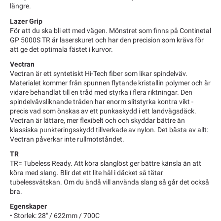
längre.
Lazer Grip
För att du ska bli ett med vägen. Mönstret som finns på Continetal
GP 5000S TR är laserskuret och har den precision som krävs för
att ge det optimala fästet i kurvor.
Vectran
Vectran är ett syntetiskt Hi-Tech fiber som likar spindelväv.
Materialet kommer från spunnen flytande kristallin polymer och är
vidare behandlat till en tråd med styrka i flera riktningar. Den
spindelvävsliknande tråden har enorm slitstyrka kontra vikt -
precis vad som önskas av ett punkaskydd i ett landvägsdäck.
Vectran är lättare, mer flexibelt och och skyddar bättre än
klassiska punkteringsskydd tillverkade av nylon. Det bästa av allt:
Vectran påverkar inte rullmotståndet.
TR
TR= Tubeless Ready. Att köra slanglöst ger bättre känsla än att
köra med slang. Blir det ett lite hål i däcket så tätar
tubelessvätskan. Om du ändå vill använda slang så går det också
bra.
Egenskaper
• Storlek: 28" / 622mm / 700C