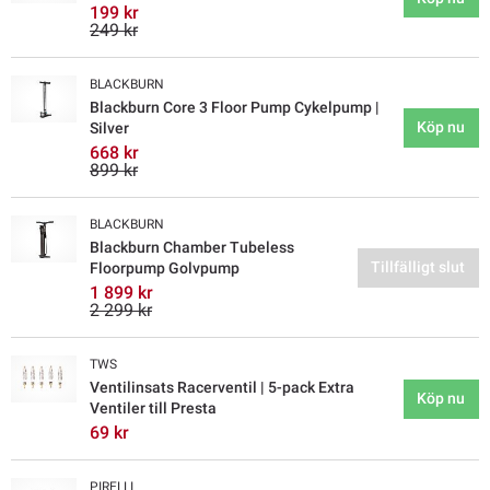
199 kr
249 kr
BLACKBURN
Blackburn Core 3 Floor Pump Cykelpump |
Köp nu
Silver
668 kr
899 kr
BLACKBURN
Blackburn Chamber Tubeless
Tillfälligt slut
Floorpump Golvpump
1 899 kr
2 299 kr
TWS
Ventilinsats Racerventil | 5-pack Extra
Köp nu
Ventiler till Presta
69 kr
PIRELLI