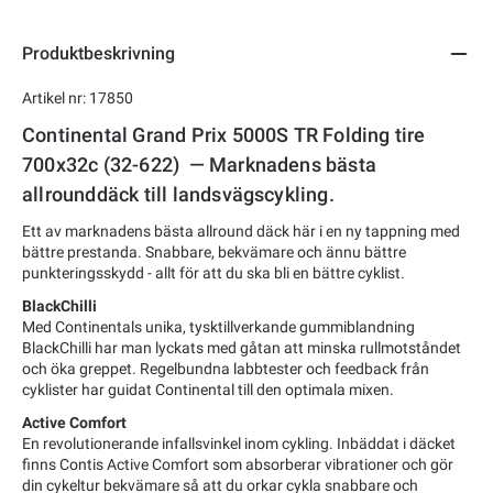
Produktbeskrivning
Artikel nr: 17850
Continental Grand Prix 5000S TR Folding tire
700x32c (32-622) — Marknadens bästa
allrounddäck till landsvägscykling.
Ett av marknadens bästa allround däck här i en ny tappning med
bättre prestanda. Snabbare, bekvämare och ännu bättre
punkteringsskydd - allt för att du ska bli en bättre cyklist.
BlackChilli
Med Continentals unika, tysktillverkande gummiblandning
BlackChilli har man lyckats med gåtan att minska rullmotståndet
och öka greppet. Regelbundna labbtester och feedback från
cyklister har guidat Continental till den optimala mixen.
Active Comfort
En revolutionerande infallsvinkel inom cykling. Inbäddat i däcket
finns Contis Active Comfort som absorberar vibrationer och gör
din cykeltur bekvämare så att du orkar cykla snabbare och