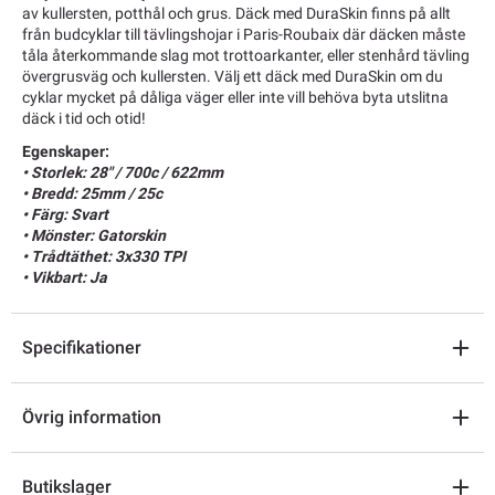
av kullersten, potthål och grus. Däck med DuraSkin finns på allt
från budcyklar till tävlingshojar i Paris-Roubaix där däcken måste
tåla återkommande slag mot trottoarkanter, eller stenhård tävling
övergrusväg och kullersten. Välj ett däck med DuraSkin om du
cyklar mycket på dåliga väger eller inte vill behöva byta utslitna
däck i tid och otid!
Egenskaper:
• Storlek: 28" / 700c / 622mm
• Bredd: 25mm / 25c
• Färg: Svart
• Mönster: Gatorskin
• Trådtäthet: 3x330 TPI
• Vikbart: Ja
Specifikationer
Övrig information
Butikslager