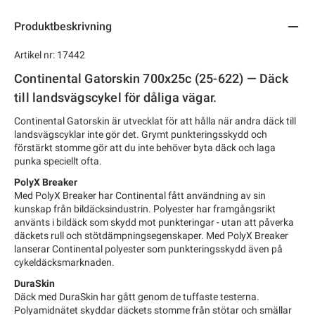
Produktbeskrivning
Artikel nr: 17442
Continental Gatorskin 700x25c (25-622) — Däck
till landsvägscykel för dåliga vägar.
Continental Gatorskin är utvecklat för att hålla när andra däck till
landsvägscyklar inte gör det. Grymt punkteringsskydd och
förstärkt stomme gör att du inte behöver byta däck och laga
punka speciellt ofta.
PolyX Breaker
Med PolyX Breaker har Continental fått användning av sin
kunskap från bildäcksindustrin. Polyester har framgångsrikt
använts i bildäck som skydd mot punkteringar - utan att påverka
däckets rull och stötdämpningsegenskaper. Med PolyX Breaker
lanserar Continental polyester som punkteringsskydd även på
cykeldäcksmarknaden.
DuraSkin
Däck med DuraSkin har gått genom de tuffaste testerna.
Polyamidnätet skyddar däckets stomme från stötar och smällar