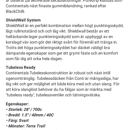
är baserat på aktiverade silicablandningar. PureGrip klassas som
Continentals näst finaste gummiblandning, rankad efter
BlackChilli.
ShieldWall System
ShieldWall är en perfekt kombination mellan högt punktingsskydd,
lågt rullmotstånd och och låg vikt. Shieldwall består av ett
heltäckande lager punkteringsskydd som är uppbyggt av en
korslagd väv som gör det riktigt svårt för föremål att tränga in.
Trotts det höga punkteringsskyddet har däcket väldigt bra
dämpande egenskaper som ger ett grymt fäste och en komfort
som får dig att orka hela dagen.
Tubeless Ready
Continentals Tubelesskonstruktion är robust och näst intill
ogenomtränglig. Tubelessdäcken från Conti är mångsidiga, har
låg vikt och ger möjlighet att både köra med och utan slang. För
att köra slanglöst behöver du ha fälgar som är märkta med
"tubeless ready", tubelessventiler och tätningsvätska.
Egenskaper:
• Storlek: 28" / 700c
• Bredd: 1.5" / 40mm / 40C
• Färg: Svart
• Mönster: Terra Trail