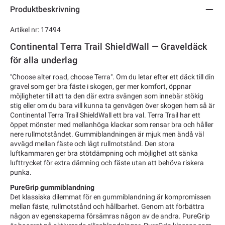
Produktbeskrivning
Artikel nr: 17494
Continental Terra Trail ShieldWall — Graveldäck
för alla underlag
"Choose alter road, choose Terra". Om du letar efter ett däck till din
gravel som ger bra fäste i skogen, ger mer komfort, öppnar
möjligheter till att ta den där extra svängen som innebär stökig
stig eller om du bara vill kunna ta genvägen över skogen hem så är
Continental Terra Trail ShieldWall ett bra val. Terra Trail har ett
öppet mönster med mellanhöga klackar som rensar bra och håller
nere rullmotståndet. Gummiblandningen är mjuk men ändå väl
avvägd mellan fäste och lågt rullmotstånd. Den stora
luftkammaren ger bra stötdämpning och möjlighet att sänka
lufttrycket för extra dämning och fäste utan att behöva riskera
punka.
PureGrip gummiblandning
Det klassiska dilemmat för en gummiblandning är kompromissen
mellan fäste, rullmotstånd och hållbarhet. Genom att förbättra
någon av egenskaperna försämras någon av de andra. PureGrip