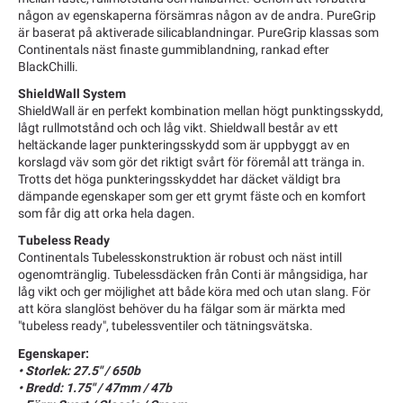
någon av egenskaperna försämras någon av de andra. PureGrip
är baserat på aktiverade silicablandningar. PureGrip klassas som
Continentals näst finaste gummiblandning, rankad efter
BlackChilli.
ShieldWall System
ShieldWall är en perfekt kombination mellan högt punktingsskydd,
lågt rullmotstånd och och låg vikt. Shieldwall består av ett
heltäckande lager punkteringsskydd som är uppbyggt av en
korslagd väv som gör det riktigt svårt för föremål att tränga in.
Trotts det höga punkteringsskyddet har däcket väldigt bra
dämpande egenskaper som ger ett grymt fäste och en komfort
som får dig att orka hela dagen.
Tubeless Ready
Continentals Tubelesskonstruktion är robust och näst intill
ogenomtränglig. Tubelessdäcken från Conti är mångsidiga, har
låg vikt och ger möjlighet att både köra med och utan slang. För
att köra slanglöst behöver du ha fälgar som är märkta med
"tubeless ready", tubelessventiler och tätningsvätska.
Egenskaper:
• Storlek: 27.5" / 650b
• Bredd: 1.75" / 47mm / 47b