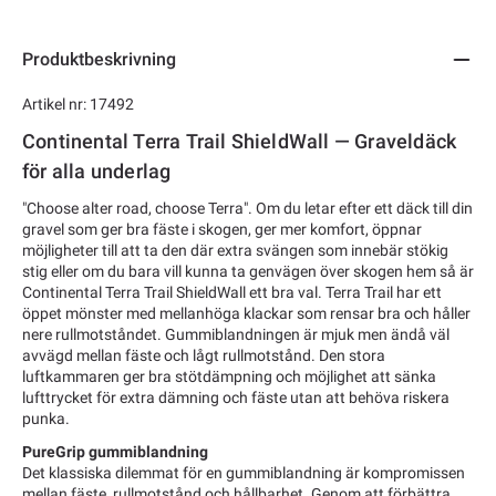
Produktbeskrivning
Artikel nr: 17492
Continental Terra Trail ShieldWall — Graveldäck
för alla underlag
"Choose alter road, choose Terra". Om du letar efter ett däck till din
gravel som ger bra fäste i skogen, ger mer komfort, öppnar
möjligheter till att ta den där extra svängen som innebär stökig
stig eller om du bara vill kunna ta genvägen över skogen hem så är
Continental Terra Trail ShieldWall ett bra val. Terra Trail har ett
öppet mönster med mellanhöga klackar som rensar bra och håller
nere rullmotståndet. Gummiblandningen är mjuk men ändå väl
avvägd mellan fäste och lågt rullmotstånd. Den stora
luftkammaren ger bra stötdämpning och möjlighet att sänka
lufttrycket för extra dämning och fäste utan att behöva riskera
punka.
PureGrip gummiblandning
Det klassiska dilemmat för en gummiblandning är kompromissen
mellan fäste, rullmotstånd och hållbarhet. Genom att förbättra