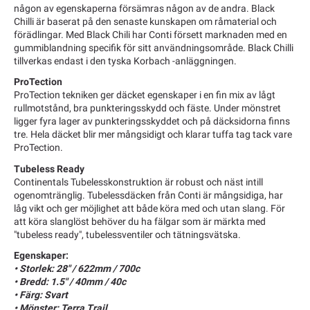
någon av egenskaperna försämras någon av de andra. Black
Chilli är baserat på den senaste kunskapen om råmaterial och
förädlingar. Med Black Chili har Conti försett marknaden med en
gummiblandning specifik för sitt användningsområde. Black Chilli
tillverkas endast i den tyska Korbach -anläggningen.
ProTection
ProTection tekniken ger däcket egenskaper i en fin mix av lågt
rullmotstånd, bra punkteringsskydd och fäste. Under mönstret
ligger fyra lager av punkteringsskyddet och på däcksidorna finns
tre. Hela däcket blir mer mångsidigt och klarar tuffa tag tack vare
ProTection.
Tubeless Ready
Continentals Tubelesskonstruktion är robust och näst intill
ogenomtränglig. Tubelessdäcken från Conti är mångsidiga, har
låg vikt och ger möjlighet att både köra med och utan slang. För
att köra slanglöst behöver du ha fälgar som är märkta med
"tubeless ready", tubelessventiler och tätningsvätska.
Egenskaper:
• Storlek: 28" / 622mm / 700c
• Bredd: 1.5" / 40mm / 40c
• Färg: Svart
• Mönster: Terra Trail