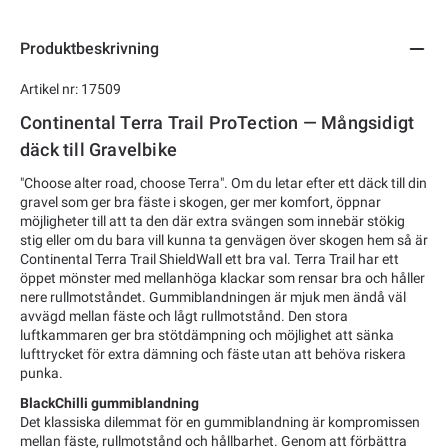
Produktbeskrivning
Artikel nr: 17509
Continental Terra Trail ProTection — Mångsidigt
däck till Gravelbike
"Choose alter road, choose Terra". Om du letar efter ett däck till din
gravel som ger bra fäste i skogen, ger mer komfort, öppnar
möjligheter till att ta den där extra svängen som innebär stökig
stig eller om du bara vill kunna ta genvägen över skogen hem så är
Continental Terra Trail ShieldWall ett bra val. Terra Trail har ett
öppet mönster med mellanhöga klackar som rensar bra och håller
nere rullmotståndet. Gummiblandningen är mjuk men ändå väl
avvägd mellan fäste och lågt rullmotstånd. Den stora
luftkammaren ger bra stötdämpning och möjlighet att sänka
lufttrycket för extra dämning och fäste utan att behöva riskera
punka.
BlackChilli gummiblandning
Det klassiska dilemmat för en gummiblandning är kompromissen
mellan fäste, rullmotstånd och hållbarhet. Genom att förbättra