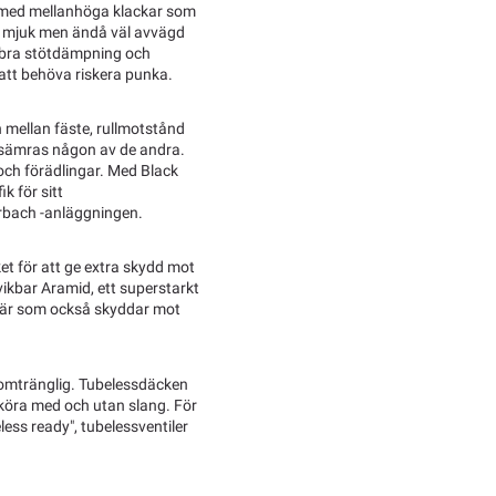
r med mellanhöga klackar som
r mjuk men ändå väl avvägd
r bra stötdämpning och
 att behöva riskera punka.
mellan fäste, rullmotstånd
rsämras någon av de andra.
och förädlingar. Med Black
k för sitt
orbach -anläggningen.
ket för att ge extra skydd mot
vikbar Aramid, ett superstarkt
litär som också skyddar mot
nomtränglig. Tubelessdäcken
e köra med och utan slang. För
ess ready", tubelessventiler