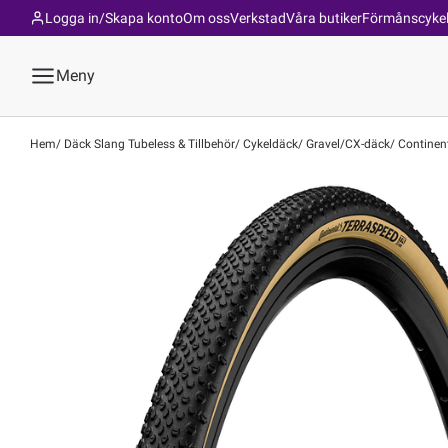
Logga in/Skapa konto
Om oss
Verkstad
Våra butiker
Förmånscyke
Meny
Hem
Däck Slang Tubeless & Tillbehör
Cykeldäck
Gravel/CX-däck
Continenta