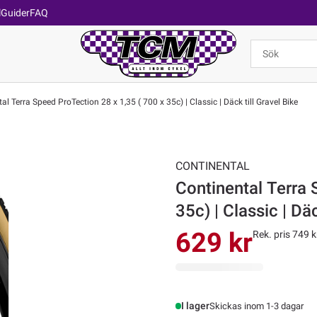
l
Guider
FAQ
l Terra Speed ProTection 28 x 1,35 ( 700 x 35c) | Classic | Däck till Gravel Bike
CONTINENTAL
Continental Terra 
35c) | Classic | Däc
629 kr
Rek. pris 749 k
I lager
Skickas inom 1-3 dagar