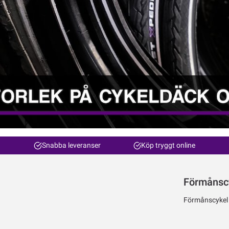
Snabba leveranser
Köp tryggt online
Förmånsc
Förmånscykel ti