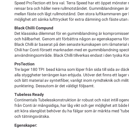
Speed ProTection ett bra val. Terra Speed har ett öppet mönste
rensar bra och håller nere rullmotståndet. Gummiblandningen ä
mellan fäste och lågt rullmotstånd. Den stora luftkammaren ge
möjlighet att sänka lufttrycket för extra dämning och fäste utan
Black Chilli Compund
Det klassiska dilemmat för en gummiblandning är kompromissen 
och hållbarhet. Genom att förbättra någon av egenskaperna fö
Black Chilli är baserat på den senaste kunskapen om råmaterial 
Chili har Conti försett marknaden med en gummiblandning specifi
användningsområde. Black Chilli tillverkas endast i den tyska K
ProTection
Tre lager 180 TPI bead kärna som löper från sida till sida av däc
alla styggheter terrängen kan erbjuda. Utöver det finns ett lager 
och lätt material av syntetfiber, vanligt inom rymdteknik och mi
punktering. Dessutom är det väldigt följsamt.
Tubeless Ready
Continentals Tubelesskonstruktion är robust och näst intill oge
från Conti är mångsidiga, har låg vikt och ger möjlighet att båd
att köra slanglöst behöver du ha fälgar som är märkta med "tubel
och tätningsvätska.
Egenskaper: