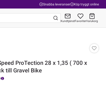
Snabba leveranser
Köp tryggt online
Kundtjänst
Favoriter
Varukorg
Gå till kassan
Speed ProTection 28 x 1,35 ( 700 x
k till Gravel Bike
r