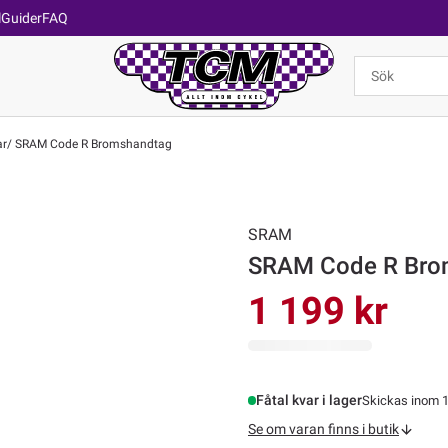
l
Guider
FAQ
ar
SRAM Code R Bromshandtag
SRAM
SRAM Code R Bro
1 199 kr
Fåtal kvar i lager
Skickas inom 1
Se om varan finns i butik