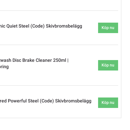
c Quiet Steel (Code) Skivbromsbelägg
Köp nu
ash Disc Brake Cleaner 250ml |
Köp nu
ring
ed Powerful Steel (Code) Skivbromsbelägg
Köp nu