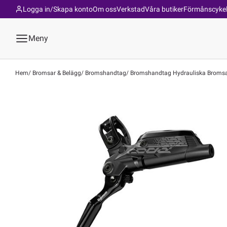
Logga in/Skapa konto
Om oss
Verkstad
Våra butiker
Förmånscyke
Meny
Hem
Bromsar & Belägg
Bromshandtag
Bromshandtag Hydrauliska Broms