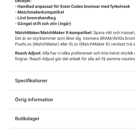
Detaljer:
- Handtad anpassat för Sram Codes bromsar med fyrkolvsok
-
Matchmakerkompatibel
- Löst bromshandtag
-
Gängat stift och oliv (ingår)
MatchMaker/MatchMaker X-kompatibel:
Spara vikt och trasse
Det är en styrklammer som låter dig montera SRAM/AVIDs brom
PushLoc (MatchMaker) eller XLoc (MatchMaker X) i endast två 
Reach Adjust:
Alla har vi olika preferenser och inte minst storle
fingrar. Reach Adjust gör det enkelt för alla att få samma maxima
Specifikationer
Övrig information
Butikslager