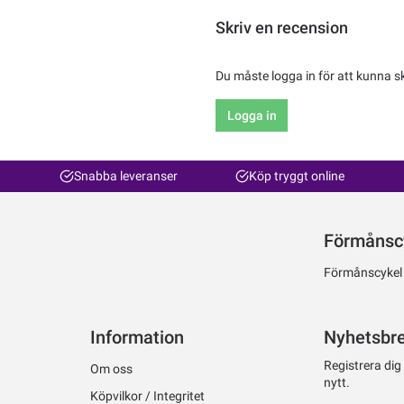
Skriv en recension
Du måste logga in för att kunna s
Logga in
Snabba leveranser
Köp tryggt online
Förmånsc
Förmånscykel ti
Information
Nyhetsbr
Registrera dig
Om oss
nytt.
Köpvilkor / Integritet