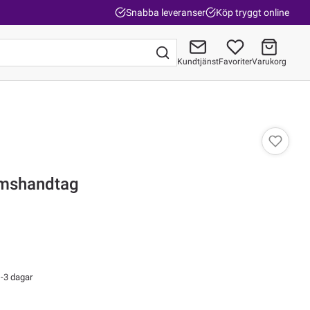
Snabba leveranser
Köp tryggt online
Kundtjänst
Favoriter
Varukorg
Gå till kassan
mshandtag
-3 dagar