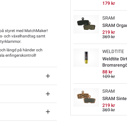
179 kr
SRAM
SRAM Organi
l på styret med MatchMaker!
219 kr
s- och växelhandtag samt
369 kr
styrklammor.
k och längd på händer och
WELDTITE
la enfingerskontroll!
Weldtite Dirtw
Bromsrengö
88 kr
109 kr
SRAM
SRAM Sinter
219 kr
369 kr