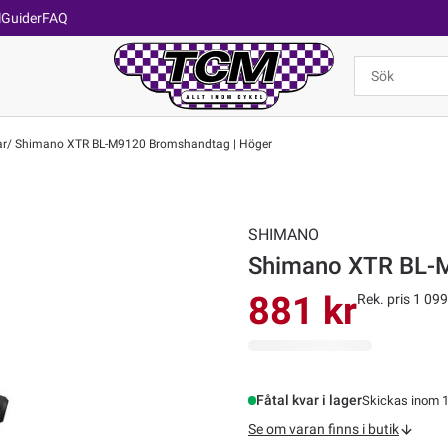
l
Guider
FAQ
ar
Shimano XTR BL-M9120 Bromshandtag | Höger
SHIMANO
Shimano XTR BL-M
881 kr
Rek. pris 1 099
Fåtal kvar i lager
Skickas inom 1
Se om varan finns i butik