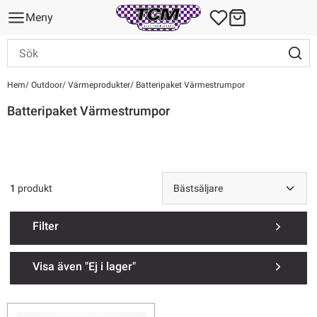
Meny
Hem
Outdoor
Värmeprodukter
Batteripaket Värmestrumpor
Batteripaket Värmestrumpor
1
produkt
Filter
Visa även "Ej i lager"