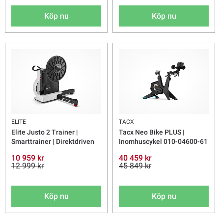
Köp nu
Köp nu
ELITE
TACX
Elite Justo 2 Trainer |
Tacx Neo Bike PLUS |
Smarttrainer | Direktdriven
Inomhuscykel 010-04600-61
10 959 kr
40 459 kr
12 999 kr
45 849 kr
Köp nu
Köp nu