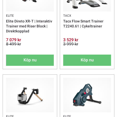
ELITE
TACX
Elite Direto XR-T | Interaktiv
Tacx Flow Smart Trainer
Trainer med Riser Block |
T2240.61 | Cykeltrainer
Direktkopplad
7 079 kr
3 529 kr
8 499 kr
3 999 kr
Köp nu
Köp nu
ELITE
ELITE