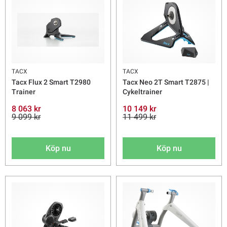
TACX
TACX
Tacx Flux 2 Smart T2980
Tacx Neo 2T Smart T2875 |
Trainer
Cykeltrainer
8 063 kr
10 149 kr
9 099 kr
11 499 kr
Köp nu
Köp nu