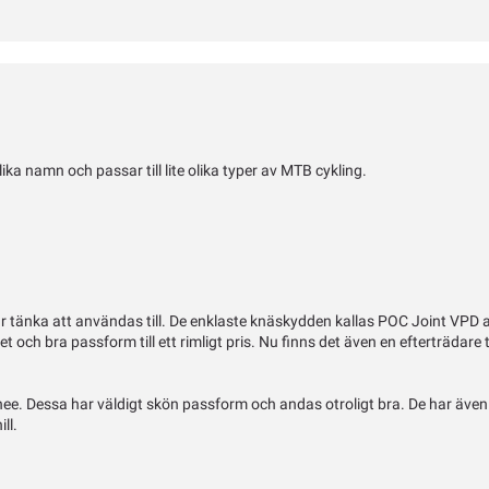
lika namn och passar till lite olika typer av MTB cykling.
är tänka att användas till. De enklaste knäskydden kallas POC Joint VPD
och bra passform till ett rimligt pris. Nu finns det även en efterträdare
e. Dessa har väldigt skön passform och andas otroligt bra. De har även 
ll.