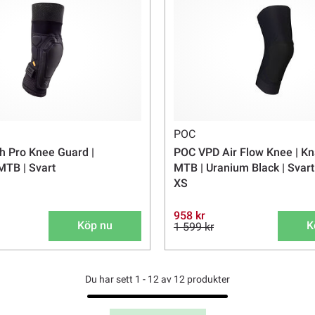
POC
 Pro Knee Guard |
POC VPD Air Flow Knee | K
TB | Svart
MTB | Uranium Black | Svart 
XS
958 kr
Köp nu
K
1 599 kr
Du har sett 1 - 12 av 12 produkter