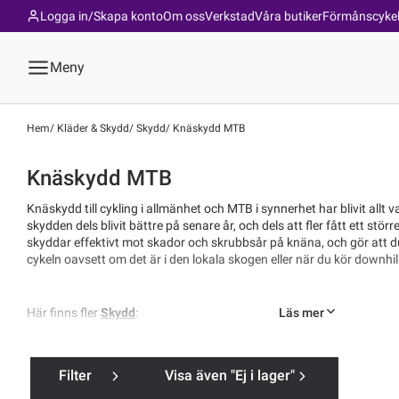
Logga in/Skapa konto
Om oss
Verkstad
Våra butiker
Förmånscyke
Meny
Hem
Kläder & Skydd
Skydd
Knäskydd MTB
Knäskydd MTB
Knäskydd till cykling i allmänhet och MTB i synnerhet har blivit allt 
skydden dels blivit bättre på senare år, och dels att fler fått ett s
skyddar effektivt mot skador och skrubbsår på knäna, och gör att d
cykeln oavsett om det är i den lokala skogen eller när du kör downhil
Läs mer
Här finns fler
Skydd
:
•
Armbågsskydd MTB
•
Ryggskydd MTB
•
Crash Pants MTB
Filter
Visa även "Ej i lager"
•
Överkroppsskydd MTB