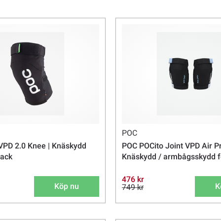
POC
VPD 2.0 Knee | Knäskydd
POC POCito Joint VPD Air Pr
lack
Knäskydd / armbågsskydd f
476 kr
Köp nu
K
749 kr