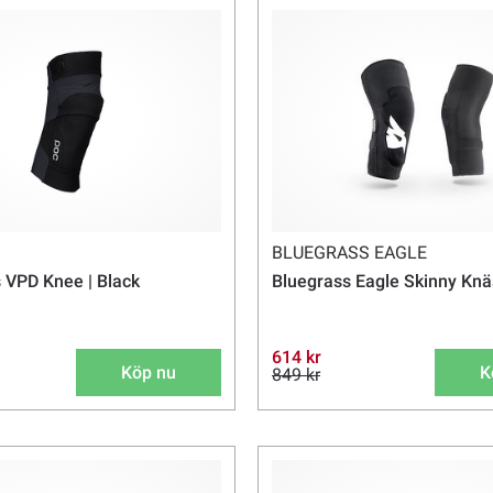
BLUEGRASS EAGLE
 VPD Knee | Black
Bluegrass Eagle Skinny Kn
614 kr
Köp nu
K
849 kr