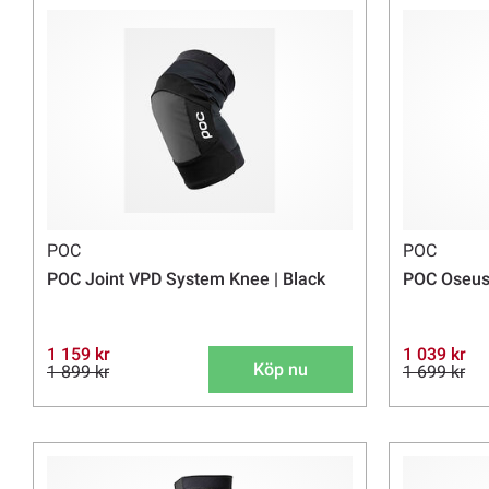
POC
POC
POC Joint VPD System Knee | Black
POC Oseus
1 159 kr
1 039 kr
Köp nu
1 899 kr
1 699 kr