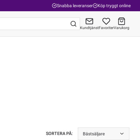
Snabba leveranser
Köp tryggt online
Kundtjänst
Favoriter
Varukorg
Gå till kassan
SORTERA PÅ:
Bästsäljare