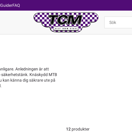
l
Guider
FAQ
vanligare. Anledningen är att
törre säkerhetstänk. Knäskydd MTB
u kan känna dig säkrare ute på
l.
12
produkter