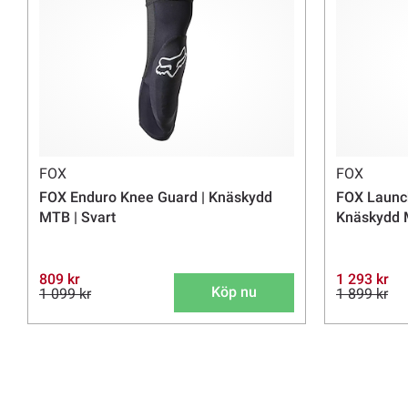
FOX
FOX
FOX Enduro Knee Guard | Knäskydd
FOX Launch
MTB | Svart
Knäskydd M
809 kr
1 293 kr
Köp nu
1 099 kr
1 899 kr