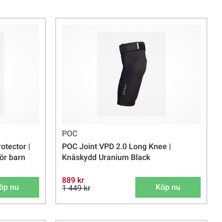
POC
otector |
POC Joint VPD 2.0 Long Knee |
ör barn
Knäskydd Uranium Black
889 kr
öp nu
Köp nu
1 449 kr