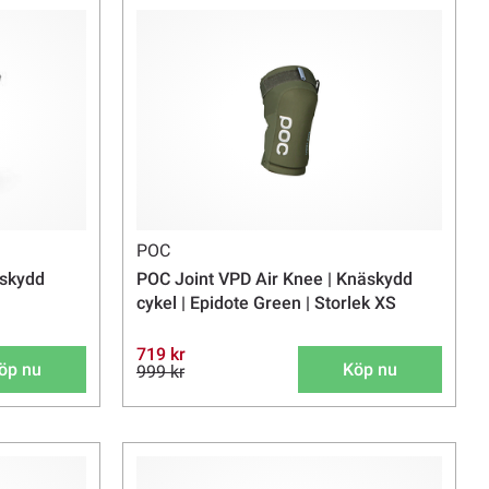
POC
äskydd
POC Joint VPD Air Knee | Knäskydd
cykel | Epidote Green | Storlek XS
719 kr
öp nu
Köp nu
999 kr