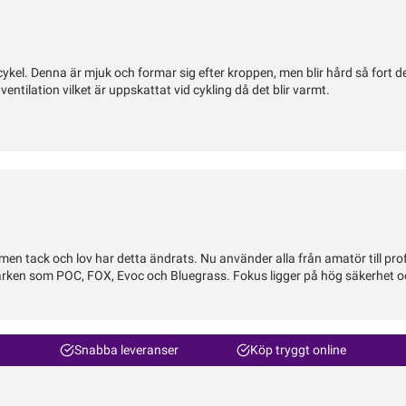
. Denna är mjuk och formar sig efter kroppen, men blir hård så fort den få
entilation vilket är uppskattat vid cykling då det blir varmt.
 tack och lov har detta ändrats. Nu använder alla från amatör till proffs
rumärken som POC, FOX, Evoc och Bluegrass. Fokus ligger på hög säkerhet 
Snabba leveranser
Köp tryggt online