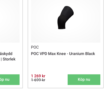
POC
näskydd
POC VPD Max Knee - Uranium Black
| Storlek
1 269 kr
öp nu
Köp nu
1 699 kr