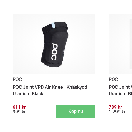
•
Cykelskydd barn
•
Tillbehör cykelskydd
POC
POC
POC Joint VPD Air Knee | Knäskydd
POC Joint 
Uranium Black
Uranium B
611 kr
789 kr
Köp nu
999 kr
1 299 kr