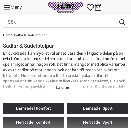
Meny
Hem
Sadlar & Sadelstolpar
Sadlar & Sadelstolpar
En cykelsadel kan mycket väl anses vara den viktigaste delen på en
cykel. Om du har en sadel som orsakar smärta eller är okomfortabel
spelar inget annat någon roll. Det finns mängder med olika varianter
av cykelsadlar på marknaden, och det kan därmed vara svårt att
hitta rätt. Hos oss hittar du allt från breda mjuka sadlar till
sportsadlar från kända kvalitetstillverkare som Specialized, BBB och
Fizik. Till vardagscyklisten kan det vara en bra ide att välja en sadel i
Läs mer
det lägre prisspannet (300 - 1000kr), då dessa ofta är lite bredare och
mjukare, vilket brukar uppskattas för korta turer. För den mer aktive
cyklisten så rekommenderar vi helt klart en sadel i det övre
Damsadel Komfort
Damsadel Sport
prisspannet, då dessa cykelsadlar ofta har en ergonomi och design
som lämpar sig för dom längre turerna.
Herrsadel Komfort
Herrsadel Sport
Frakt från 69 kr. Skrymmande produkter kan ha högre fraktkostnad.