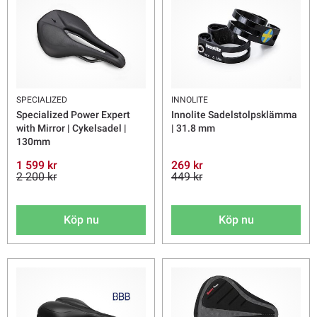
SPECIALIZED
INNOLITE
Specialized Power Expert
Innolite Sadelstolpsklämma
with Mirror | Cykelsadel |
| 31.8 mm
130mm
1 599 kr
269 kr
2 200 kr
449 kr
Köp nu
Köp nu