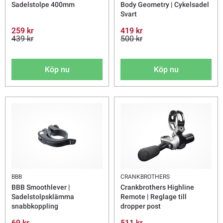
Sadelstolpe 400mm
Body Geometry | Cykelsadel
Svart
259 kr
419 kr
439 kr
500 kr
Köp nu
Köp nu
BBB
CRANKBROTHERS
BBB Smoothlever |
Crankbrothers Highline
Sadelstolpsklämma
Remote | Reglage till
snabbkoppling
dropper post
69 kr
511 kr