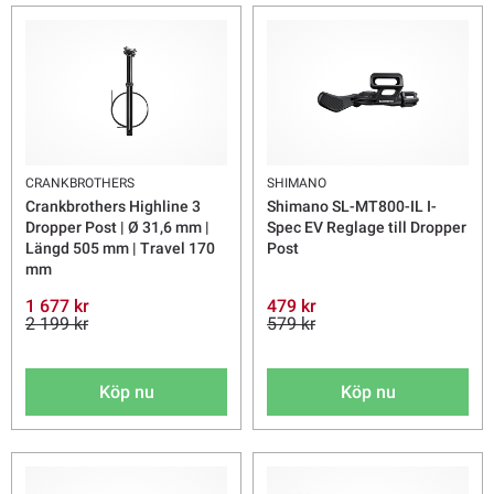
CRANKBROTHERS
SHIMANO
Crankbrothers Highline 3
Shimano SL-MT800-IL I-
Dropper Post | Ø 31,6 mm |
Spec EV Reglage till Dropper
Längd 505 mm | Travel 170
Post
mm
1 677 kr
479 kr
2 199 kr
579 kr
Köp nu
Köp nu