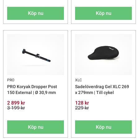
Köp nu
Köp nu
PRO
XLC
PRO Koryak Dropper Post
Sadelöverdrag Gel XLC 269
150 External | Ø 30,9 mm
x 279mm | Till cykel
2 899 kr
128 kr
3 199 kr
229 kr
Köp nu
Köp nu