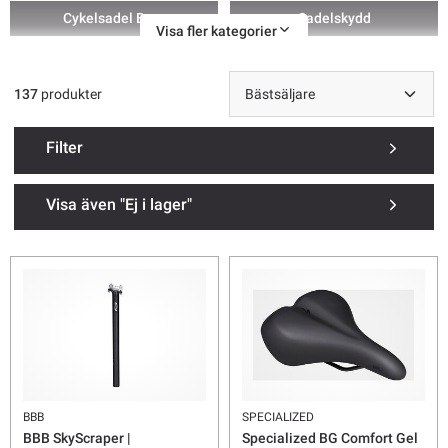
Cykelsadel Barn
Sadelskydd
Visa fler kategorier
Sadeltillbehör
Sadelstolpe & Dropper Post
137
produkter
Filter
Visa även "Ej i lager"
BBB
SPECIALIZED
BBB SkyScraper |
Specialized BG Comfort Gel