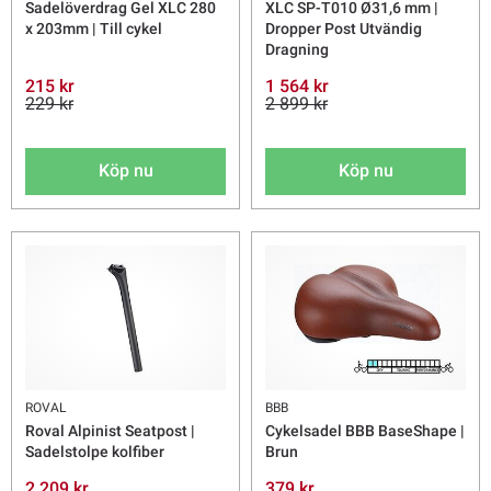
Sadelöverdrag Gel XLC 280
XLC SP-T010 Ø31,6 mm |
x 203mm | Till cykel
Dropper Post Utvändig
Dragning
215 kr
1 564 kr
229 kr
2 899 kr
Köp nu
Köp nu
ROVAL
BBB
Roval Alpinist Seatpost |
Cykelsadel BBB BaseShape |
Sadelstolpe kolfiber
Brun
2 209 kr
379 kr