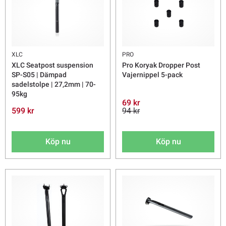
XLC
PRO
XLC Seatpost suspension
Pro Koryak Dropper Post
SP-S05 | Dämpad
Vajernippel 5-pack
sadelstolpe | 27,2mm | 70-
95kg
69 kr
599 kr
94 kr
Köp nu
Köp nu