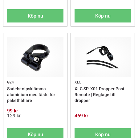
Köp nu
Köp nu
G24
XLC
Sadelstolpsklämma
XLC SP-X01 Dropper Post
aluminium med fäste för
Remote | Reglage till
pakethållare
dropper
99 kr
129 kr
469 kr
Köp nu
Köp nu