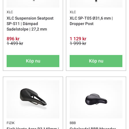
XLC
XLC
XLC Suspension Seatpost
XLC SP-T05 Ø31,6 mm |
SP-S11 | Dämpad
Dropper Post
Sadelstolpe | 27,2 mm
896 kr
1 129 kr
1 499 kr
1 999 kr
Köp nu
Köp nu
FIZIK
BBB