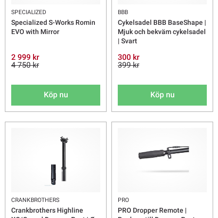
SPECIALIZED
BBB
Specialized S-Works Romin
Cykelsadel BBB BaseShape |
EVO with Mirror
Mjuk och bekväm cykelsadel
| Svart
2 999 kr
300 kr
4 750 kr
399 kr
Köp nu
Köp nu
CRANKBROTHERS
PRO
Crankbrothers Highline
PRO Dropper Remote |