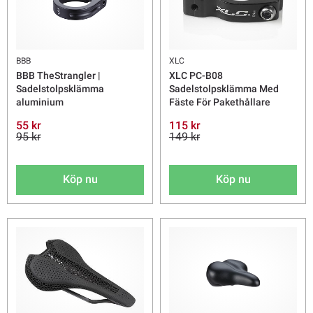
BBB
XLC
BBB TheStrangler |
XLC PC-B08
Sadelstolpsklämma
Sadelstolpsklämma Med
aluminium
Fäste För Pakethållare
55 kr
115 kr
95 kr
149 kr
Köp nu
Köp nu