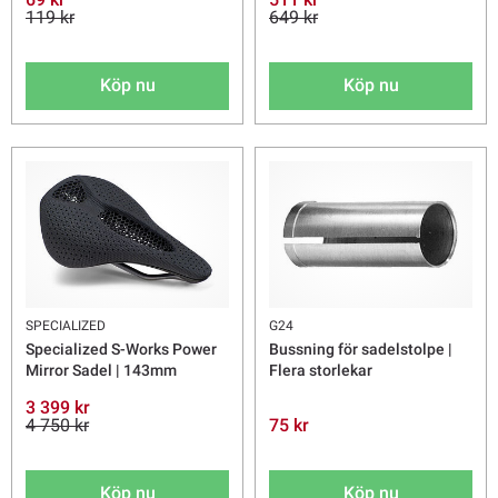
119 kr
649 kr
Köp nu
Köp nu
SPECIALIZED
G24
Specialized S-Works Power
Bussning för sadelstolpe |
Mirror Sadel | 143mm
Flera storlekar
3 399 kr
4 750 kr
75 kr
Köp nu
Köp nu