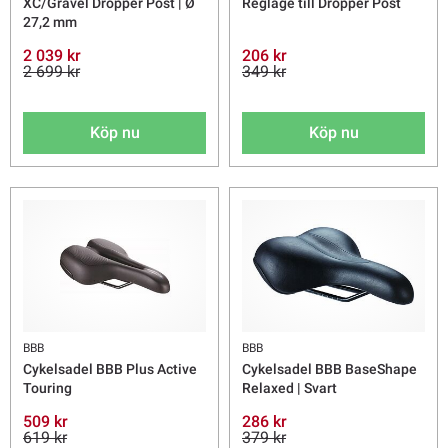
XC/Gravel Dropper Post | Ø
Reglage till Dropper Post
27,2 mm
2 039 kr
206 kr
2 699 kr
349 kr
Köp nu
Köp nu
BBB
BBB
Cykelsadel BBB Plus Active
Cykelsadel BBB BaseShape
Touring
Relaxed | Svart
509 kr
286 kr
619 kr
379 kr