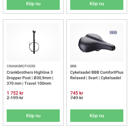
Köp nu
Köp nu
CRANKBROTHERS
BBB
Crankbrothers Highline 3
Cykelsadel BBB ComfortPlus
Dropper Post | Ø30,9mm |
Relaxed | Svart | Cykelsadel
370 mm | Travel 100mm
1 752 kr
745 kr
2 199 kr
749 kr
Köp nu
Köp nu