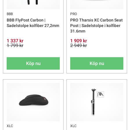
BBB
PRO
BBB FlyPost Carbon |
PRO Tharsis XC Carbon Seat
Sadelstolpe kolfiber 27,2mm
Post | Sadelstolpe i kolfiber
31.6mm
1 337 kr
1 909 kr
1 799 kr
2 949 kr
Köp nu
Köp nu
XLC
XLC