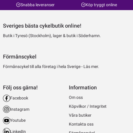
Snabba leveranser
Köp tryggt online
Sveriges bästa cykelbutik online!
Butik i Tyresö (Stockholm), lager & butik i Söderhamn.
Förmånscykel
Förmånscykel till alla företag i hela Sverige -
Läs mer.
Följ oss gärna!
Information
Om oss
Facebook
Köpvilkor / Integritet
Instagram
Våra butiker
Youtube
Kontakta oss
LinkedIn