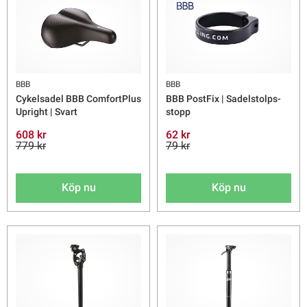
BBB
BBB
Cykelsadel BBB ComfortPlus
BBB PostFix | Sadelstolps-
Upright | Svart
stopp
608 kr
62 kr
779 kr
79 kr
Köp nu
Köp nu