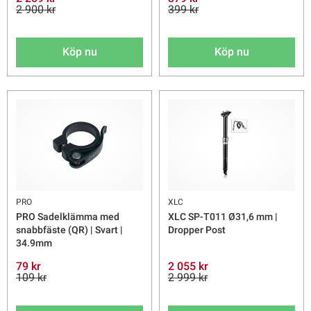
2 900 kr
399 kr
Köp nu
Köp nu
PRO
XLC
PRO Sadelklämma med
XLC SP-T011 Ø31,6 mm |
snabbfäste (QR) | Svart |
Dropper Post
34.9mm
79 kr
2 055 kr
109 kr
2 999 kr