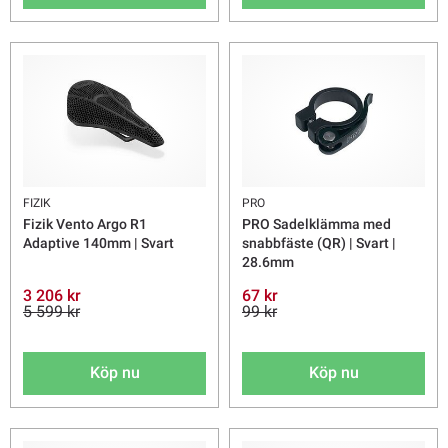
FIZIK
PRO
Fizik Vento Argo R1
PRO Sadelklämma med
Adaptive 140mm | Svart
snabbfäste (QR) | Svart |
28.6mm
3 206 kr
67 kr
5 599 kr
99 kr
Köp nu
Köp nu