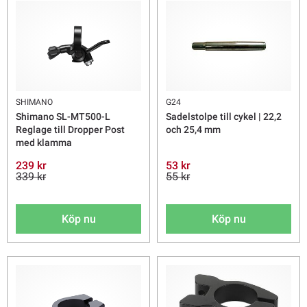
SHIMANO
G24
Shimano SL-MT500-L
Sadelstolpe till cykel | 22,2
Reglage till Dropper Post
och 25,4 mm
med klamma
239 kr
53 kr
339 kr
55 kr
Köp nu
Köp nu