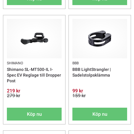
SHIMANO
BBB
Shimano SL-MT500-IL I-
BBB LightStrangler |
Spec EV Reglage till Dropper
Sadelstolpsklämma
Post
219 kr
99 kr
279 kr
159 kr
Köp nu
Köp nu