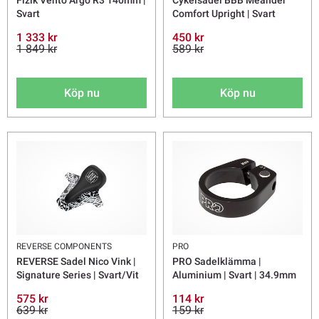
Fizik Vento Argo R3 140mm |
Cykelsadel BBB Meander
Svart
Comfort Upright | Svart
1 333 kr
450 kr
1 849 kr
589 kr
Köp nu
Köp nu
REVERSE COMPONENTS
PRO
REVERSE Sadel Nico Vink |
PRO Sadelklämma |
Signature Series | Svart/Vit
Aluminium | Svart | 34.9mm
575 kr
114 kr
639 kr
159 kr