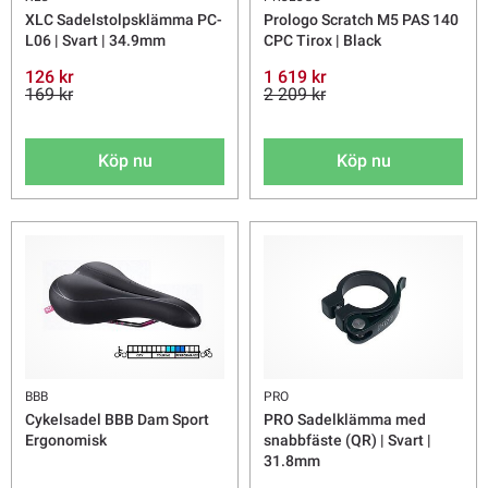
XLC Sadelstolpsklämma PC-
Prologo Scratch M5 PAS 140
L06 | Svart | 34.9mm
CPC Tirox | Black
126 kr
1 619 kr
169 kr
2 209 kr
Köp nu
Köp nu
BBB
PRO
Cykelsadel BBB Dam Sport
PRO Sadelklämma med
Ergonomisk
snabbfäste (QR) | Svart |
31.8mm