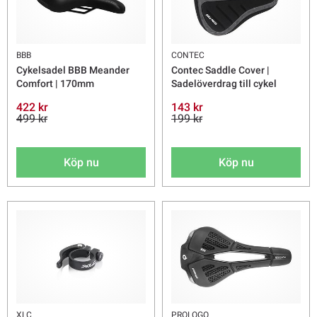
BBB
CONTEC
Cykelsadel BBB Meander
Contec Saddle Cover |
Comfort | 170mm
Sadelöverdrag till cykel
422 kr
143 kr
499 kr
199 kr
Köp nu
Köp nu
XLC
PROLOGO