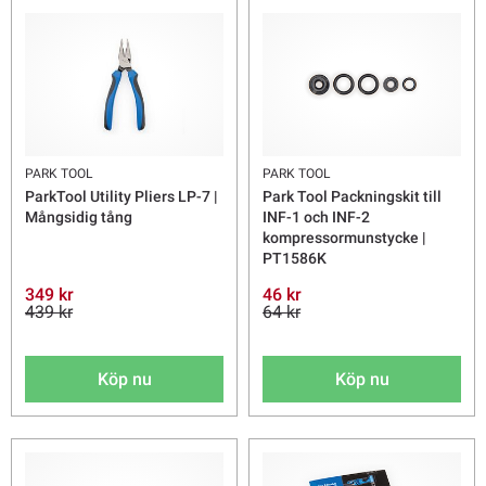
PARK TOOL
PARK TOOL
ParkTool Utility Pliers LP-7 |
Park Tool Packningskit till
Mångsidig tång
INF-1 och INF-2
kompressormunstycke |
PT1586K
349 kr
46 kr
439 kr
64 kr
Köp nu
Köp nu