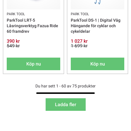
PARK TOOL
PARK TOOL
ParkTool LRT-5
ParkTool DS-1 | Digital Våg
Låsringsverktyg Fazua Ride
Hängande för cyklar och
60 framdrev
cykeldelar
390 kr
1 027 kr
549 kr
1 699 kr
Köp nu
Köp nu
Du har sett 1 - 60 av 75 produkter
Ladda fler