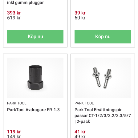
inkl gummipluggar
393 kr
39 kr
619 kr
60 kr
Köp nu
Köp nu
PARK TOOL
PARK TOOL
ParkTool Avdragare FR-1.3
Park Tool Ersättningspin
passar CT-1/2/3/3.2/3.3/5/7
| 2-pack
119 kr
41 kr
149 kr
49 kr