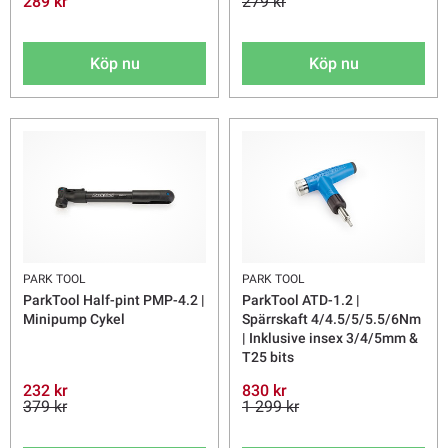
289 kr
279 kr
Köp nu
Köp nu
PARK TOOL
PARK TOOL
ParkTool Half-pint PMP-4.2 |
ParkTool ATD-1.2 |
Minipump Cykel
Spärrskaft 4/4.5/5/5.5/6Nm
| Inklusive insex 3/4/5mm &
T25 bits
232 kr
830 kr
379 kr
1 299 kr