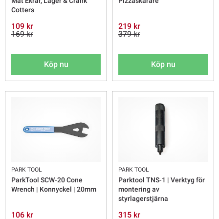
Mät Ekrar, Lager & Crank
Pizzaskärare
Cotters
109 kr
219 kr
169 kr
379 kr
Köp nu
Köp nu
PARK TOOL
PARK TOOL
ParkTool SCW-20 Cone
Parktool TNS-1 | Verktyg för
Wrench | Konnyckel | 20mm
montering av
styrlagerstjärna
106 kr
315 kr