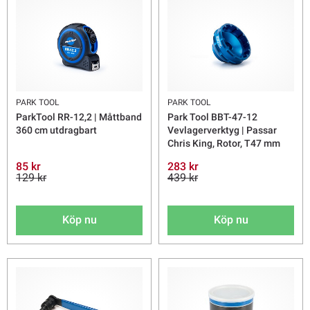
PARK TOOL
PARK TOOL
ParkTool RR-12,2 | Måttband
Park Tool BBT-47-12
360 cm utdragbart
Vevlagerverktyg | Passar
Chris King, Rotor, T47 mm
85 kr
283 kr
129 kr
439 kr
Köp nu
Köp nu