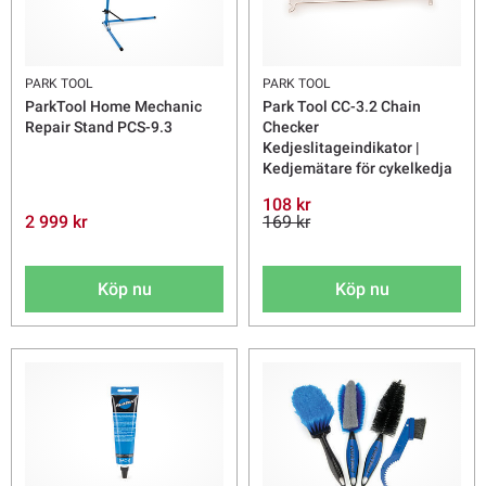
PARK TOOL
PARK TOOL
ParkTool Home Mechanic
Park Tool CC-3.2 Chain
Repair Stand PCS-9.3
Checker
Kedjeslitageindikator |
Kedjemätare för cykelkedja
108 kr
2 999 kr
169 kr
Köp nu
Köp nu