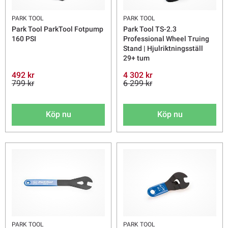
PARK TOOL
PARK TOOL
Park Tool ParkTool Fotpump
Park Tool TS-2.3
160 PSI
Professional Wheel Truing
Stand | Hjulriktningsställ
29+ tum
492 kr
4 302 kr
799 kr
6 299 kr
Köp nu
Köp nu
PARK TOOL
PARK TOOL