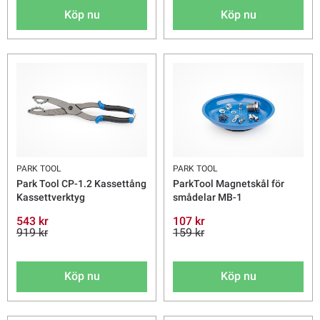
Köp nu
Köp nu
PARK TOOL
PARK TOOL
Park Tool CP-1.2 Kassettång
ParkTool Magnetskål för
Kassettverktyg
smådelar MB-1
543 kr
107 kr
919 kr
159 kr
Köp nu
Köp nu