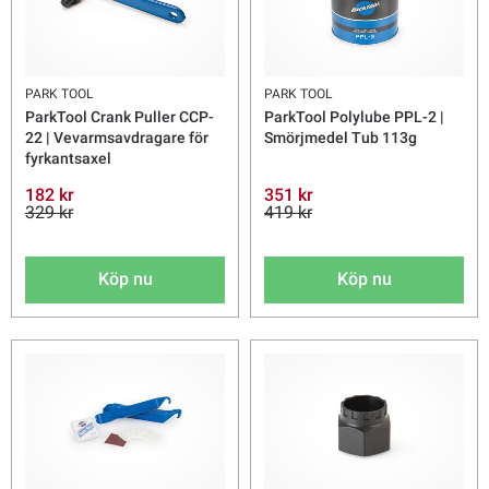
PARK TOOL
PARK TOOL
ParkTool Crank Puller CCP-
ParkTool Polylube PPL-2 |
22 | Vevarmsavdragare för
Smörjmedel Tub 113g
fyrkantsaxel
182 kr
351 kr
329 kr
419 kr
Köp nu
Köp nu