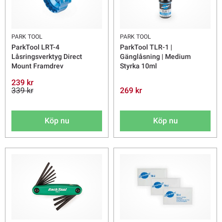
PARK TOOL
PARK TOOL
ParkTool LRT-4
ParkTool TLR-1 |
Låsringsverktyg Direct
Gänglåsning | Medium
Mount Framdrev
Styrka 10ml
239 kr
339 kr
269 kr
Köp nu
Köp nu