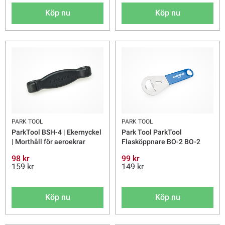
Köp nu
Köp nu
PARK TOOL
PARK TOOL
ParkTool BSH-4 | Ekernyckel
Park Tool ParkTool
| Morthåll för aeroekrar
Flasköppnare BO-2 BO-2
98 kr
99 kr
159 kr
149 kr
Köp nu
Köp nu