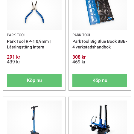
PARK TOOL
PARK TOOL
Park Tool RP-1 0,9mm |
ParkTool Big Blue Book BBB-
Låsringstång Intern
4 verkstadshandbok
291 kr
308 kr
439 kr
469 kr
Köp nu
Köp nu