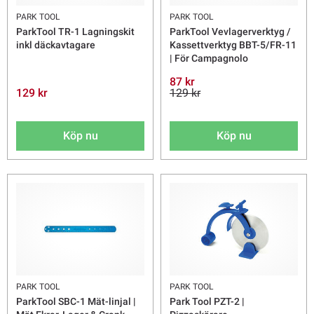
PARK TOOL
PARK TOOL
ParkTool TR-1 Lagningskit
ParkTool Vevlagerverktyg /
inkl däckavtagare
Kassettverktyg BBT-5/FR-11
| För Campagnolo
87 kr
129 kr
129 kr
Köp nu
Köp nu
PARK TOOL
PARK TOOL
ParkTool SBC-1 Mät-linjal |
Park Tool PZT-2 |