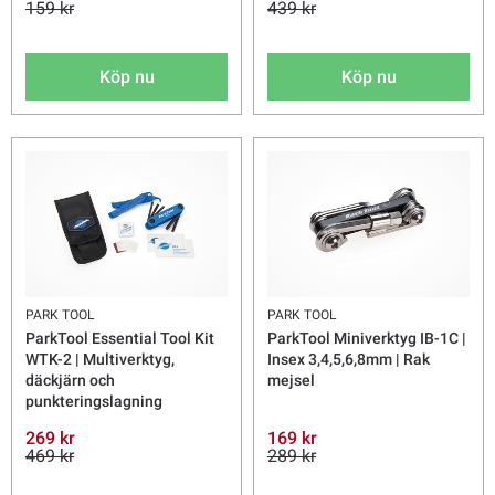
159 kr
439 kr
Köp nu
Köp nu
PARK TOOL
PARK TOOL
ParkTool Essential Tool Kit
ParkTool Miniverktyg IB-1C |
WTK-2 | Multiverktyg,
Insex 3,4,5,6,8mm | Rak
däckjärn och
mejsel
punkteringslagning
269 kr
169 kr
469 kr
289 kr