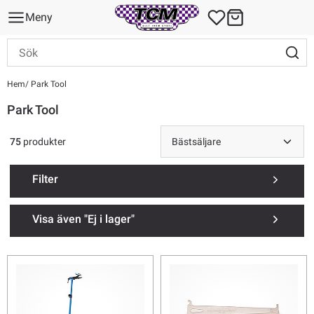
Meny
Hem
Park Tool
Park Tool
75
produkter
Filter
Visa även "Ej i lager"