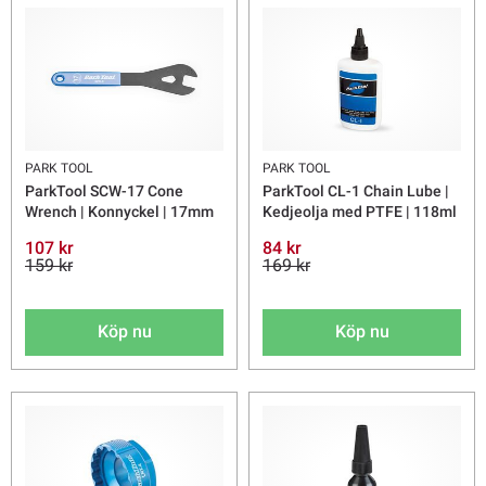
PARK TOOL
PARK TOOL
ParkTool SCW-17 Cone
ParkTool CL-1 Chain Lube |
Wrench | Konnyckel | 17mm
Kedjeolja med PTFE | 118ml
107 kr
84 kr
159 kr
169 kr
Köp nu
Köp nu