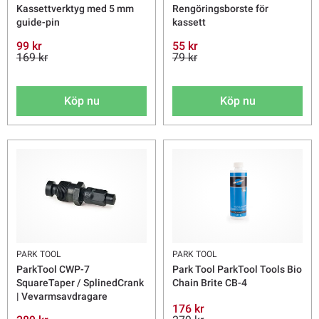
Kassettverktyg med 5 mm
Rengöringsborste för
guide-pin
kassett
99 kr
55 kr
169 kr
79 kr
Köp nu
Köp nu
PARK TOOL
PARK TOOL
ParkTool CWP-7
Park Tool ParkTool Tools Bio
SquareTaper / SplinedCrank
Chain Brite CB-4
| Vevarmsavdragare
176 kr