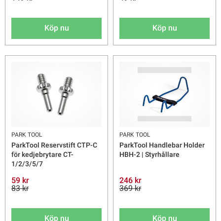
Köp nu
Köp nu
PARK TOOL
PARK TOOL
ParkTool Reservstift CTP-C
ParkTool Handlebar Holder
för kedjebrytare CT-
HBH-2 | Styrhållare
1/2/3/5/7
59 kr
246 kr
83 kr
369 kr
Köp nu
Köp nu