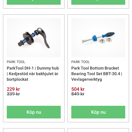
PARK TOOL
PARK TOOL
ParkTool DH-1 | Dummy hub
Park Tool Bottom Bracket
| Kedjestöd när bakhjulet är
Bearing Tool Set BBT-30.4 |
bortplockat
Vevlagerverktyg
229 kr
504 kr
339 kr
849 kr
Köp nu
Köp nu