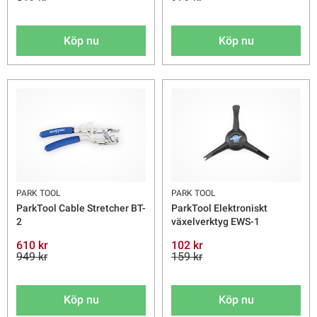
Köp nu
Köp nu
PARK TOOL
PARK TOOL
ParkTool Cable Stretcher BT-
ParkTool Elektroniskt
2
växelverktyg EWS-1
610 kr
102 kr
949 kr
159 kr
Köp nu
Köp nu