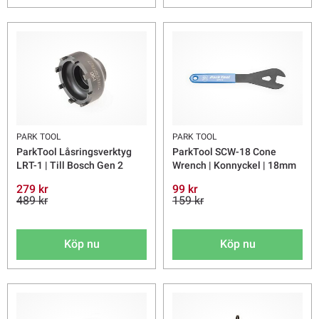
PARK TOOL
PARK TOOL
ParkTool Låsringsverktyg
ParkTool SCW-18 Cone
LRT-1 | Till Bosch Gen 2
Wrench | Konnyckel | 18mm
279 kr
99 kr
489 kr
159 kr
Köp nu
Köp nu