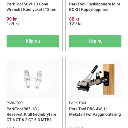
ParkTool SCW-13 Cone
ParkTool Flasköppnare Mini
Wrench | Konnyckel | 13mm
BO-3 | Kapsylöppnare
99 kr
80 kr
159 kr
129 kr
Köp nu
Köp nu
PARK TOOL
PARK TOOL
ParkTool 985-1C |
Park Tool PRS-4W-1 |
Reservstift till kedjebrytare
Mekställ För Väggmontering
CT-6 CT-6.2 CT-6.3 MTB1