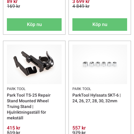
89 kr
3 699 kr
169 kr
4 849 kr
Köp nu
Köp nu
PARK TOOL
PARK TOOL
Park Tool TS-25 Repair
ParkTool Hylssats SKT-6 |
Stand Mounted Wheel
24, 26, 27, 28, 30, 32mm
Truing Stand |
Hjulriktningsställ för
mekställ
415 kr
557 kr
519 kr
979 kr