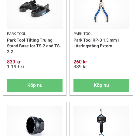
PARK TOOL
PARK TOOL
Park Tool Tilting Truing
Park Tool RP-3 1,3 mm |
Stand Base for TS-2 and TS-
Låsringstång Extern
2.2
839 kr
260 kr
1 199 kr
389 kr
Köp nu
Köp nu