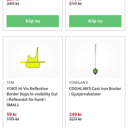
349 kr
219 kr
Köp nu
Köp nu
TCM
COGHLAN'S
YOKO Hi Vis Reflective
COGHLAN'S Cast Iron Broiler
Border Dog's hi-visibility Gul
| Gjutjärnshalster
| Reflexväst för hund |
SMALL
59 kr
249 kr
199 kr
329 kr