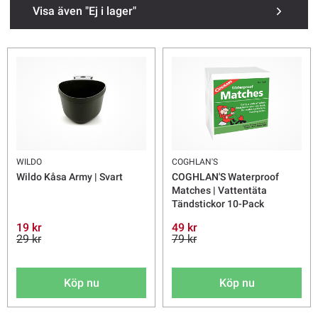
Visa även "Ej i lager"
WILDO
COGHLAN'S
Wildo Kåsa Army | Svart
COGHLAN'S Waterproof
Matches | Vattentäta
Tändstickor 10-Pack
19 kr
49 kr
29 kr
79 kr
Köp nu
Köp nu