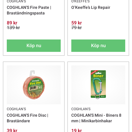
COGHLAN'S
O’KEEFFE’S
COGHLAN'S Fire Paste |
O’Keeffe’s Lip Repair
Braständningspasta
89 kr
59 kr
139 kr
79 kr
Köp nu
Köp nu
COGHLAN'S
COGHLAN'S
COGHLAN'S Fire Disc |
COGHLAN'S Mini - Biners 8
Braständare
mm | Minikarbinhakar
39 kr
19 kr