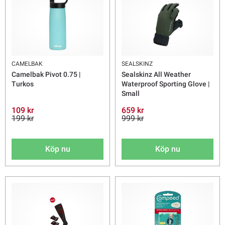
CAMELBAK
SEALSKINZ
Camelbak Pivot 0.75 |
Sealskinz All Weather
Turkos
Waterproof Sporting Glove |
Small
109 kr
659 kr
199 kr
999 kr
Köp nu
Köp nu