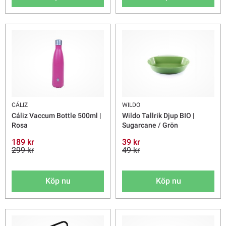
CÁLIZ
WILDO
Cáliz Vaccum Bottle 500ml |
Wildo Tallrik Djup BIO |
Rosa
Sugarcane / Grön
189 kr
39 kr
299 kr
49 kr
Köp nu
Köp nu