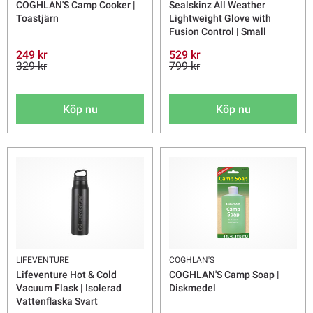
COGHLAN'S Camp Cooker |
Sealskinz All Weather
Toastjärn
Lightweight Glove with
Fusion Control | Small
249 kr
529 kr
329 kr
799 kr
Köp nu
Köp nu
LIFEVENTURE
COGHLAN'S
Lifeventure Hot & Cold
COGHLAN'S Camp Soap |
Vacuum Flask | Isolerad
Diskmedel
Vattenflaska Svart