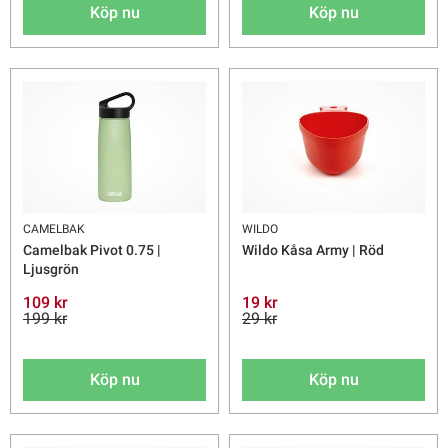
Köp nu
Köp nu
CAMELBAK
WILDO
Camelbak Pivot 0.75 |
Wildo Kåsa Army | Röd
Ljusgrön
109 kr
19 kr
199 kr
29 kr
Köp nu
Köp nu