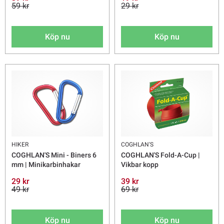
59 kr
29 kr
Köp nu
Köp nu
HIKER
COGHLAN'S
COGHLAN'S Mini - Biners 6
COGHLAN'S Fold-A-Cup |
mm | Minikarbinhakar
Vikbar kopp
29 kr
39 kr
49 kr
69 kr
Köp nu
Köp nu