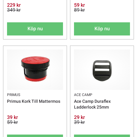
229 kr
59 kr
349 kr
89 kr
Köp nu
Köp nu
PRIMUS
ACE CAMP
Primus Kork Till Mattermos
Ace Camp Duraflex
Ladderlock 25mm
39 kr
29 kr
59 kr
39 kr