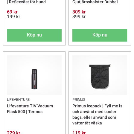
| Reflexväst för hund
Gjutjärnshalster Dubbel
69 kr
309 kr
199 kr
399 kr
Köp nu
Köp nu
LIFEVENTURE
PRIMUS
Lifeventure TiV Vacuum
Primus Icepack | Fyll me is
Flask 500 | Termos
och använd med cooler
bags, eller använd som
vattentät väska
229 kr
119 kr