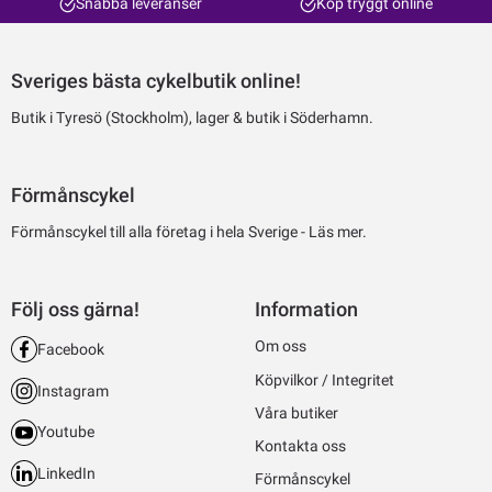
Snabba leveranser
Köp tryggt online
Sveriges bästa cykelbutik online!
Butik i Tyresö (Stockholm), lager & butik i Söderhamn.
Förmånscykel
Förmånscykel till alla företag i hela Sverige -
Läs mer.
Följ oss gärna!
Information
Om oss
Facebook
Köpvilkor / Integritet
Instagram
Våra butiker
Youtube
Kontakta oss
LinkedIn
Förmånscykel