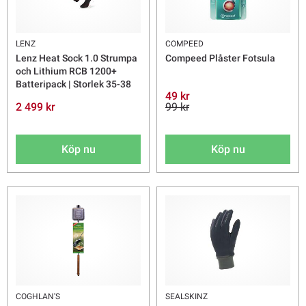
LENZ
COMPEED
Lenz Heat Sock 1.0 Strumpa
Compeed Plåster Fotsula
och Lithium RCB 1200+
Batteripack | Storlek 35-38
49 kr
2 499 kr
99 kr
Köp nu
Köp nu
COGHLAN'S
SEALSKINZ