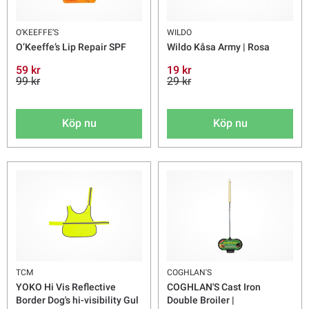
O’KEEFFE’S
WILDO
O’Keeffe’s Lip Repair SPF
Wildo Kåsa Army | Rosa
59 kr
19 kr
99 kr
29 kr
Köp nu
Köp nu
TCM
COGHLAN'S
YOKO Hi Vis Reflective
COGHLAN'S Cast Iron
Border Dog's hi-visibility Gul
Double Broiler |