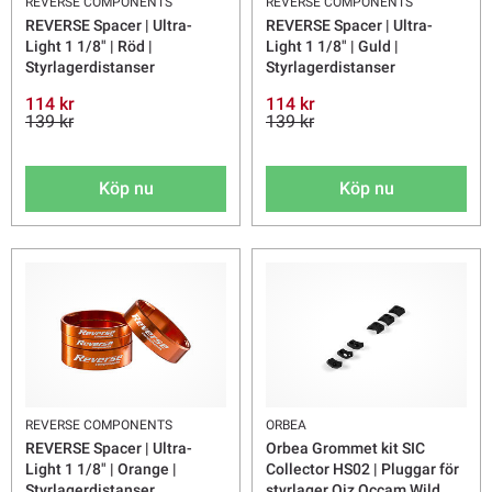
REVERSE COMPONENTS
REVERSE COMPONENTS
REVERSE Spacer | Ultra-
REVERSE Spacer | Ultra-
Light 1 1/8" | Röd |
Light 1 1/8" | Guld |
Styrlagerdistanser
Styrlagerdistanser
114 kr
114 kr
139 kr
139 kr
Köp nu
Köp nu
REVERSE COMPONENTS
ORBEA
REVERSE Spacer | Ultra-
Orbea Grommet kit SIC
Light 1 1/8" | Orange |
Collector HS02 | Pluggar för
Styrlagerdistanser
styrlager Oiz Occam Wild