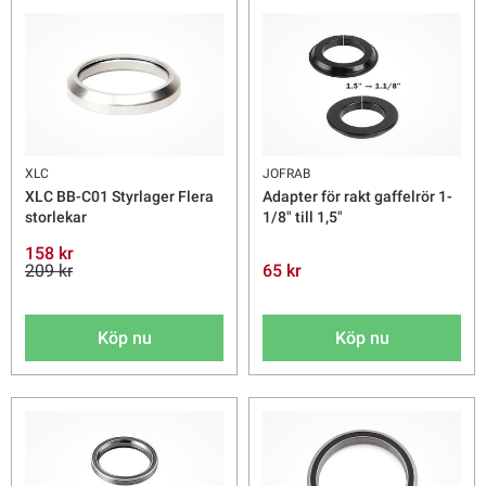
XLC
JOFRAB
XLC BB-C01 Styrlager Flera
Adapter för rakt gaffelrör 1-
storlekar
1/8" till 1,5"
158 kr
209 kr
65 kr
Köp nu
Köp nu