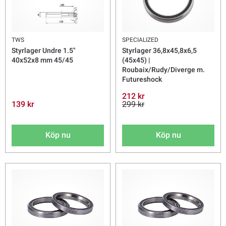
TWS
SPECIALIZED
Styrlager Undre 1.5"
Styrlager 36,8x45,8x6,5
40x52x8 mm 45/45
(45x45) |
Roubaix/Rudy/Diverge m.
Futureshock
212 kr
139 kr
299 kr
Köp nu
Köp nu