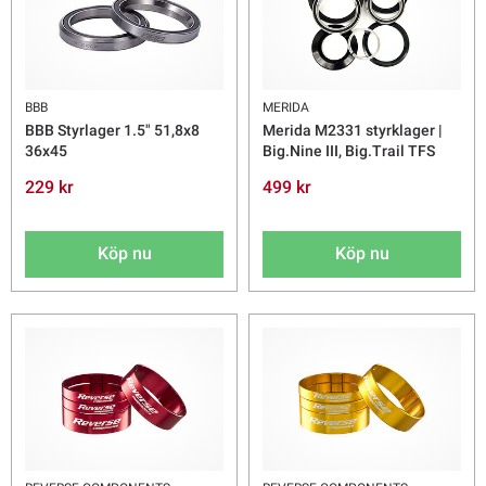
BBB
MERIDA
BBB Styrlager 1.5" 51,8x8
Merida M2331 styrklager |
36x45
Big.Nine III, Big.Trail TFS
229 kr
499 kr
Köp nu
Köp nu