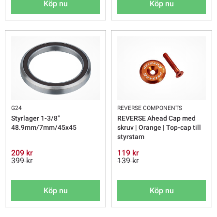
Köp nu
Köp nu
G24
REVERSE COMPONENTS
Styrlager 1-3/8"
REVERSE Ahead Cap med
48.9mm/7mm/45x45
skruv | Orange | Top-cap till
styrstam
209 kr
119 kr
399 kr
139 kr
Köp nu
Köp nu