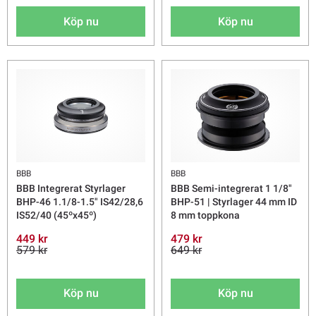
Köp nu
Köp nu
BBB
BBB
BBB Integrerat Styrlager
BBB Semi-integrerat 1 1/8"
BHP-46 1.1/8-1.5" IS42/28,6
BHP-51 | Styrlager 44 mm ID
IS52/40 (45ºx45º)
8 mm toppkona
449 kr
479 kr
579 kr
649 kr
Köp nu
Köp nu