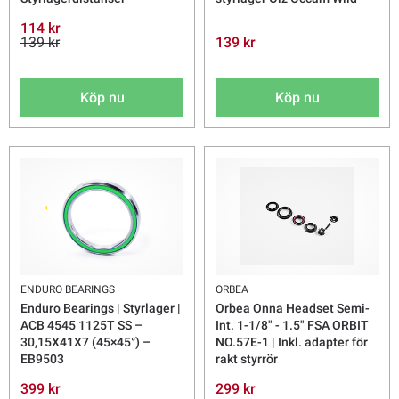
114 kr
139 kr
139 kr
Köp nu
Köp nu
ENDURO BEARINGS
ORBEA
Enduro Bearings | Styrlager |
Orbea Onna Headset Semi-
ACB 4545 1125T SS –
Int. 1-1/8" - 1.5" FSA ORBIT
30,15X41X7 (45×45°) –
NO.57E-1 | Inkl. adapter för
EB9503
rakt styrrör
399 kr
299 kr