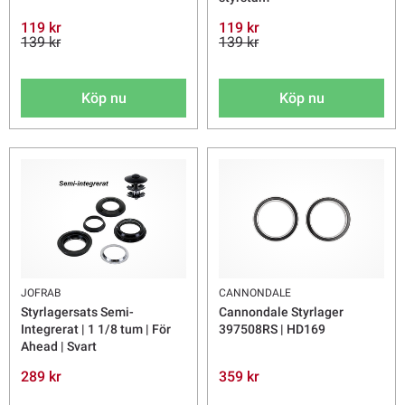
119 kr
119 kr
139 kr
139 kr
Köp nu
Köp nu
JOFRAB
CANNONDALE
Styrlagersats Semi-
Cannondale Styrlager
Integrerat | 1 1/8 tum | För
397508RS | HD169
Ahead | Svart
289 kr
359 kr