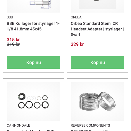
BBB
ORBEA
BBB Kullager för styrlager 1-
Orbea Standard Stem ICR
1/8 41.8mm 45x45
Headset Adapter | styrlager |
Svart
315 kr
319 kr
329 kr
Köp nu
Köp nu
CANNONDALE
REVERSE COMPONENTS