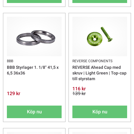
BBB
REVERSE COMPONENTS
BBB Styrlager 1. 1/8" 41,5 x
REVERSE Ahead Cap med
6,5 36x36
skruv | Light Green | Top-cap
till styrstam
116 kr
129 kr
139 kr
Köp nu
Köp nu