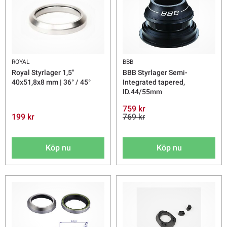
ROYAL
BBB
Royal Styrlager 1,5"
BBB Styrlager Semi-
40x51,8x8 mm | 36° / 45°
Integrated tapered,
ID.44/55mm
759 kr
199 kr
769 kr
Köp nu
Köp nu