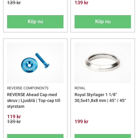
139 kr
139 kr
Köp nu
Köp nu
REVERSE COMPONENTS
ROYAL
REVERSE Ahead Cap med
Royal Styrlager 1 1/8"
skruv | Ljusblå | Top-cap till
30,5x41,8x8 mm | 45° / 45°
styrstam
119 kr
139 kr
199 kr