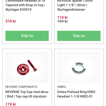
Cannondale Headset Si To
REVERSE Spacer | Ultra-
Tapered with Drop-in Cup |
Light 1 1/8" | Silver |
Styrlager K35019
Styrlagerdistanser
114 kr
510 kr
139 kr
Köp nu
Köp nu
REVERSE COMPONENTS
ORBEA
REVERSE Top Cap med skruv
Orbea Preload Ring HS02
| Röd | Top-cap till styrstam
Headset 1-1/8 HS02-01
119 kr