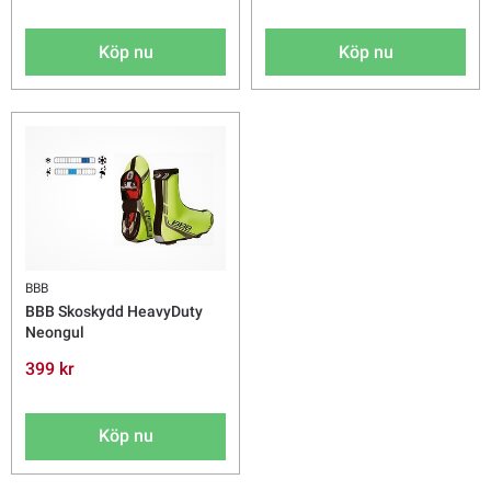
Köp nu
Köp nu
BBB
BBB Skoskydd HeavyDuty
Neongul
399 kr
Köp nu