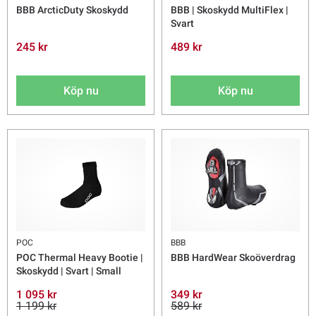
BBB ArcticDuty Skoskydd
BBB | Skoskydd MultiFlex |
Svart
245 kr
489 kr
Köp nu
Köp nu
POC
BBB
POC Thermal Heavy Bootie |
BBB HardWear Skoöverdrag
Skoskydd | Svart | Small
1 095 kr
349 kr
1 199 kr
589 kr