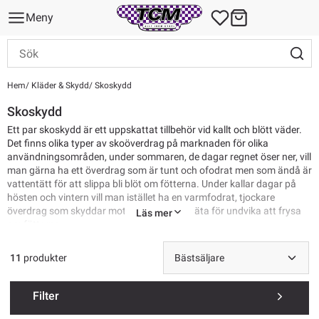
Meny
Hem
Kläder & Skydd
Skoskydd
Skoskydd
Ett par skoskydd är ett uppskattat tillbehör vid kallt och blött väder.
Det finns olika typer av skoöverdrag på marknaden för olika
användningsområden, under sommaren, de dagar regnet öser ner, vill
man gärna ha ett överdrag som är tunt och ofodrat men som ändå är
vattentätt för att slippa bli blöt om fötterna. Under kallar dagar på
hösten och vintern vill man istället ha en varmfodrat, tjockare
överdrag som skyddar mot kyla, vind och väta för undvika att frysa
Läs mer
om fötterna.
oavsett vilken typ av överdrag du söker efter hittar du det hos oss på
tcmcykel.se. På skoöverdrag jobbar vi med välkända
11
produkter
kvalitetsvarumärken så som GripGrab, BBB, SealSkinz.
Filter
Frakt från 69 kr. Skrymmande produkter kan ha högre fraktkostnad.