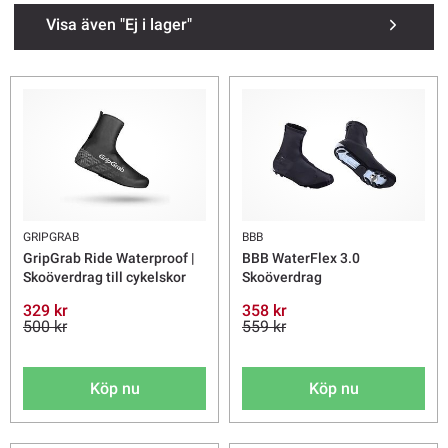
Visa även "Ej i lager"
GRIPGRAB
BBB
GripGrab Ride Waterproof |
BBB WaterFlex 3.0
Skoöverdrag till cykelskor
Skoöverdrag
329 kr
358 kr
500 kr
559 kr
Köp nu
Köp nu