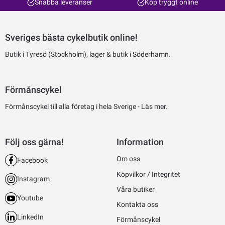
Snabba leveranser
Köp tryggt online
Sveriges bästa cykelbutik online!
Butik i Tyresö (Stockholm), lager & butik i Söderhamn.
Förmånscykel
Förmånscykel till alla företag i hela Sverige -
Läs mer.
Följ oss gärna!
Information
Om oss
Facebook
Köpvilkor / Integritet
Instagram
Våra butiker
Youtube
Kontakta oss
LinkedIn
Förmånscykel