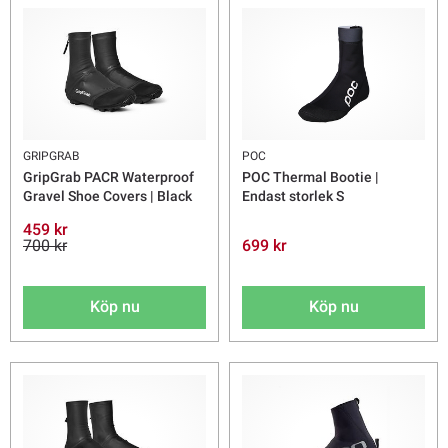
GRIPGRAB
POC
GripGrab PACR Waterproof
POC Thermal Bootie |
Gravel Shoe Covers | Black
Endast storlek S
459 kr
700 kr
699 kr
Köp nu
Köp nu