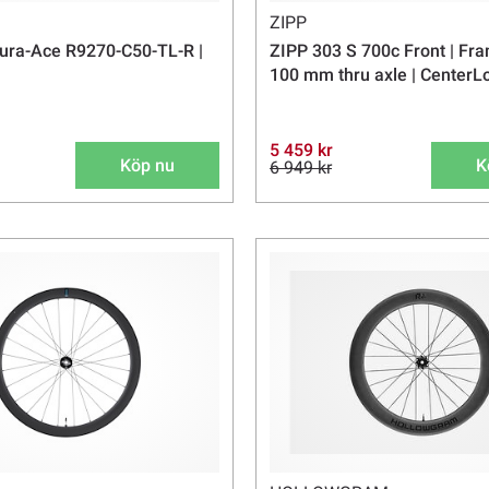
ZIPP
ura-Ace R9270-C50-TL-R |
ZIPP 303 S 700c Front | Fra
100 mm thru axle | CenterL
5 459 kr
Köp nu
K
6 949 kr