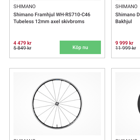
SHIMANO
SHIMANO
Shimano Framhjul WH-RS710-C46
Shimano D
Tubeless 12mm axel skivbroms
Bakhjul
4 479 kr
9 999 kr
Köp nu
5 849 kr
11 999 kr