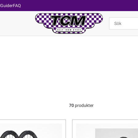
l
Guider
FAQ
70
produkter