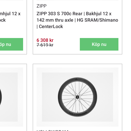
ZIPP
mhjul 12 x
ZIPP 303 S 700c Rear | Bakhjul 12 x
ock
142 mm thru axle | HG SRAM/Shimano
| CenterLock
6 308 kr
öp nu
Köp nu
7 619 kr