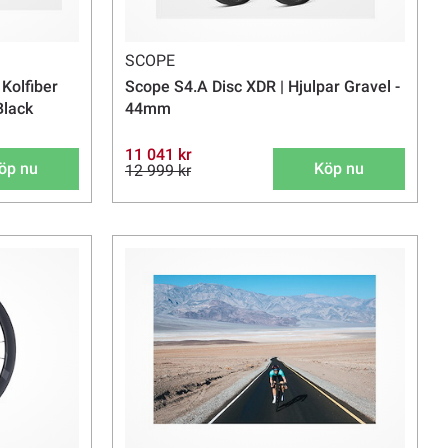
SCOPE
 Kolfiber
Scope S4.A Disc XDR | Hjulpar Gravel -
Black
44mm
11 041 kr
öp nu
Köp nu
12 999 kr