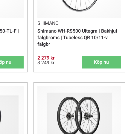
SHIMANO
0-TL-F |
Shimano WH-RS500 Ultegra | Bakhjul
fälgbroms | Tubeless QR 10/11-v
fälgbr
2 279 kr
öp nu
Köp nu
3 249 kr