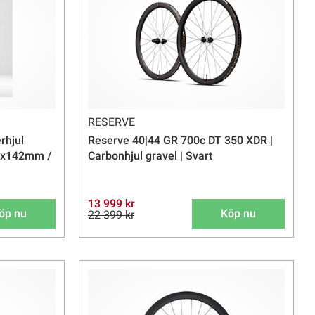
RESERVE
rhjul
Reserve 40|44 GR 700c DT 350 XDR |
12x142mm /
Carbonhjul gravel | Svart
13 999 kr
öp nu
Köp nu
22 399 kr