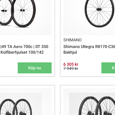
SHIMANO
|49 TA Aero 700c | DT 350
Shimano Ultegra R8170-C36
 Kolfiberhjulset 100/142
Bakhjul
6 305 kr
Köp nu
K
7 949 kr