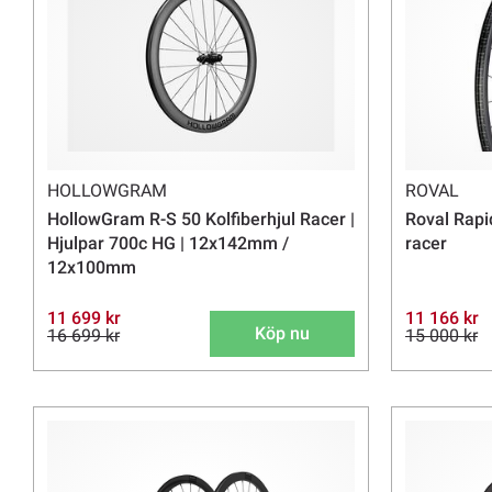
HOLLOWGRAM
ROVAL
HollowGram R-S 50 Kolfiberhjul Racer |
Roval Rapid
Hjulpar 700c HG | 12x142mm /
racer
12x100mm
11 699 kr
11 166 kr
Köp nu
16 699 kr
15 000 kr