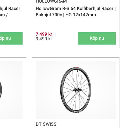
HOLLOWGRAM
jul Racer |
HollowGram R-S 64 Kolfiberhjul Racer |
mm /
Bakhjul 700c | HG 12x142mm
7 499 kr
öp nu
Köp nu
9 499 kr
DT SWISS