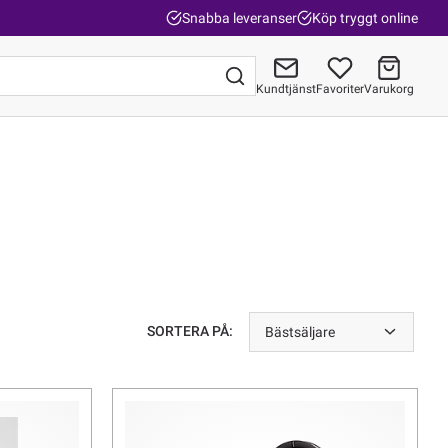
Snabba leveranser
Köp tryggt online
Kundtjänst
Favoriter
Varukorg
Gå till kassan
SORTERA PÅ:
Bästsäljare