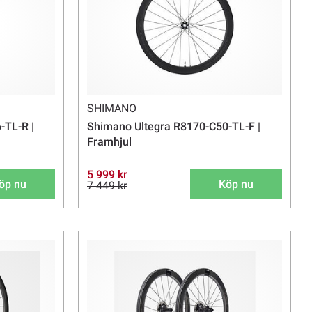
SHIMANO
-TL-R |
Shimano Ultegra R8170-C50-TL-F |
Framhjul
5 999 kr
öp nu
Köp nu
7 449 kr