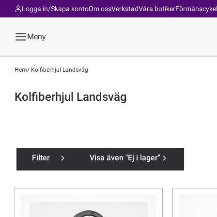
Logga in/Skapa konto
Om oss
Verkstad
Våra butiker
Förmånscyke
Meny
Hem
Kolfiberhjul Landsväg
Kolfiberhjul Landsväg
Filter
Visa även "Ej i lager"