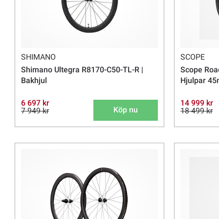
SHIMANO
SCOPE
Shimano Ultegra R8170-C50-TL-R |
Scope Road
Bakhjul
Hjulpar 4
6 697 kr
14 999 kr
Köp nu
7 949 kr
18 499 kr