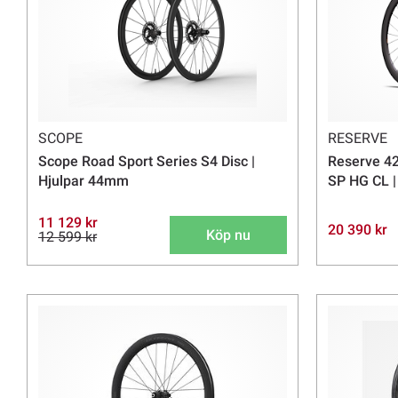
SCOPE
RESERVE
Scope Road Sport Series S4 Disc |
Reserve 42
Hjulpar 44mm
SP HG CL |
11 129 kr
20 390 kr
Köp nu
12 599 kr