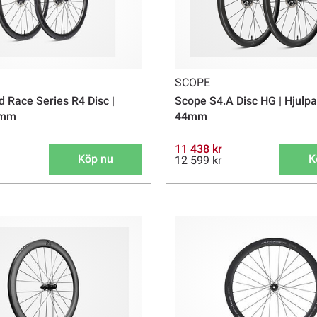
SCOPE
 Race Series R4 Disc |
Scope S4.A Disc HG | Hjulpa
5mm
44mm
11 438 kr
Köp nu
K
12 599 kr