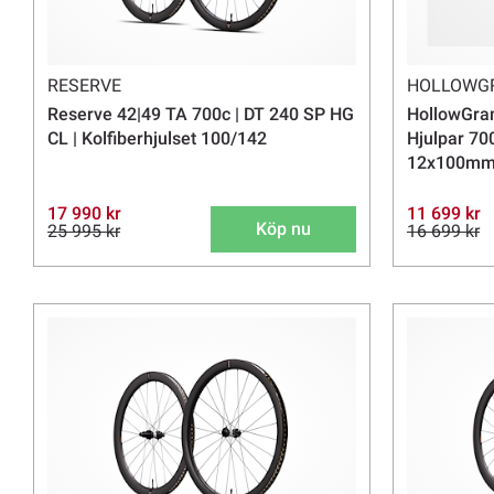
RESERVE
HOLLOWG
Reserve 42|49 TA 700c | DT 240 SP HG
HollowGram
CL | Kolfiberhjulset 100/142
Hjulpar 70
12x100m
17 990 kr
11 699 kr
Köp nu
25 995 kr
16 699 kr