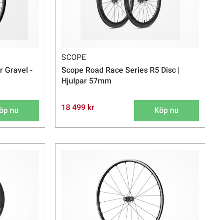
SCOPE
r Gravel -
Scope Road Race Series R5 Disc |
Hjulpar 57mm
18 499 kr
öp nu
Köp nu