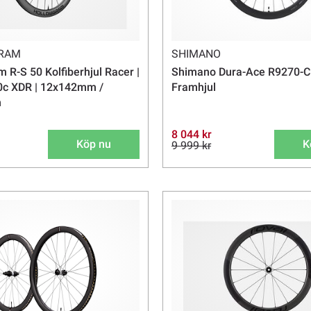
RAM
SHIMANO
 R-S 50 Kolfiberhjul Racer |
Shimano Dura-Ace R9270-C5
0c XDR | 12x142mm /
Framhjul
m
8 044 kr
Köp nu
K
9 999 kr