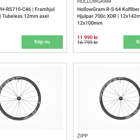
HOLLOWGRAM
H-RS710-C46 | Framhjul
HollowGram R-S 64 Kolfiberh
| Tubeless 12mm axel
Hjulpar 700c XDR | 12x142
12x100mm
11 990 kr
Köp nu
K
16 799 kr
ZIPP