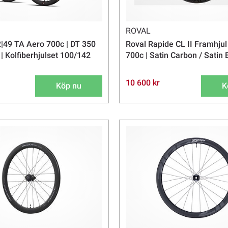
ROVAL
|49 TA Aero 700c | DT 350
Roval Rapide CL II Framhjul
| Kolfiberhjulset 100/142
700c | Satin Carbon / Satin 
10 600 kr
Köp nu
K