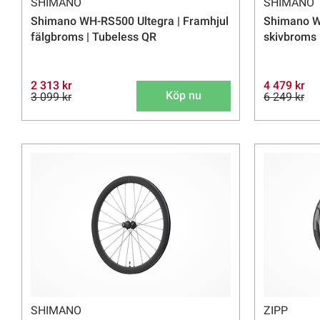
SHIMANO
SHIMANO
Shimano WH-RS500 Ultegra | Framhjul
Shimano W
fälgbroms | Tubeless QR
skivbroms 
2 313 kr
4 479 kr
Köp nu
3 099 kr
6 249 kr
SHIMANO
ZIPP