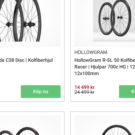
HOLLOWGRAM
e C38 Disc | Kolfiberhjul
HollowGram R-SL 50 Kolfibe
Racer | Hjulpar 700c HG | 
12x100mm
14 499 kr
Köp nu
K
24 499 kr