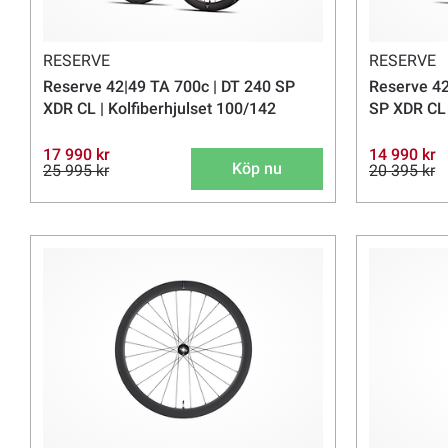
RESERVE
RESERVE
Reserve 42|49 TA 700c | DT 240 SP
Reserve 42
XDR CL | Kolfiberhjulset 100/142
SP XDR CL 
17 990 kr
14 990 kr
Köp nu
25 995 kr
20 395 kr