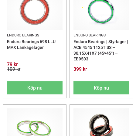
ENDURO BEARINGS
ENDURO BEARINGS
Enduro Bearings 698 LLU
Enduro Bearings | Styrlager |
MAX Länkagelager
ACB 4545 1125T SS –
30,15X41X7 (45×45°) –
EB9503
79 kr
109 kr
399 kr
Köp nu
Köp nu