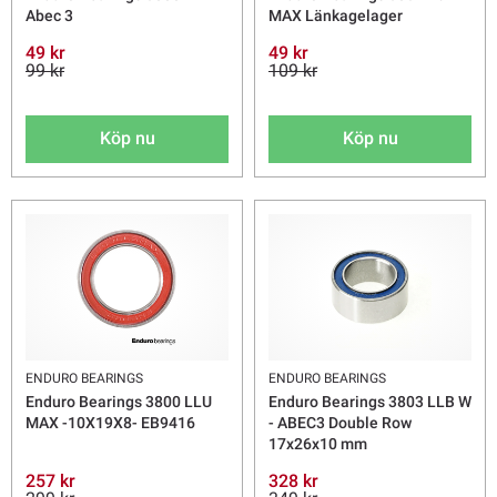
Abec 3
MAX Länkagelager
49 kr
49 kr
99 kr
109 kr
Köp nu
Köp nu
ENDURO BEARINGS
ENDURO BEARINGS
Enduro Bearings 3800 LLU
Enduro Bearings 3803 LLB W
MAX -10X19X8- EB9416
- ABEC3 Double Row
17x26x10 mm
257 kr
328 kr