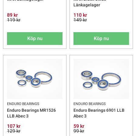
Länkagelager
89 kr
110 kr
119 kr
149 kr
Köp nu
Köp nu
ENDURO BEARINGS
ENDURO BEARINGS
Enduro Bearings MR1526
Enduro Bearings 6901 LLB
LLB Abec 3
Abec 3
107 kr
59 kr
129 kr
99 kr