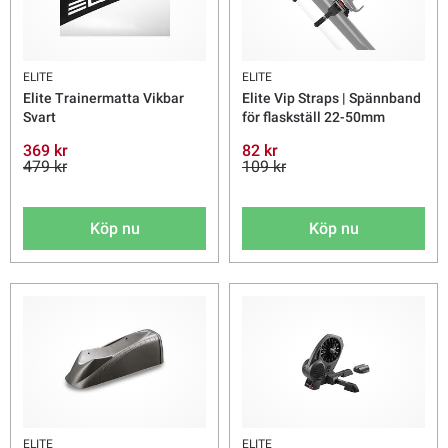
ELITE
ELITE
Elite Trainermatta Vikbar
Elite Vip Straps | Spännband
Svart
för flaskställ 22-50mm
369 kr
82 kr
479 kr
109 kr
Köp nu
Köp nu
ELITE
ELITE