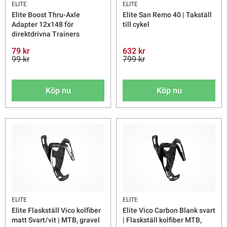
ELITE
ELITE
Elite Boost Thru-Axle
Elite San Remo 40 | Takställ
Adapter 12x148 för
till cykel
direktdrivna Trainers
79 kr
632 kr
99 kr
799 kr
Köp nu
Köp nu
ELITE
ELITE
Elite Flaskställ Vico kolfiber
Elite Vico Carbon Blank svart
matt Svart/vit | MTB, gravel
| Flaskställ kolfiber MTB,