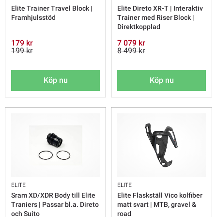
Elite Trainer Travel Block |
Elite Direto XR-T | Interaktiv
Framhjulsstöd
Trainer med Riser Block |
Direktkopplad
179 kr
7 079 kr
199 kr
8 499 kr
Köp nu
Köp nu
ELITE
ELITE
Sram XD/XDR Body till Elite
Elite Flaskställ Vico kolfiber
Traniers | Passar bl.a. Direto
matt svart | MTB, gravel &
och Suito
road