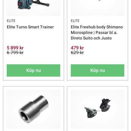
ELITE
ELITE
Elite Turno Smart Trainer
Elite Freehub body Shimano
Microspline | Passar bl.a.
Direto Suito och Justo
5 899 kr
479 kr
6 799 kr
629 kr
Köp nu
Köp nu