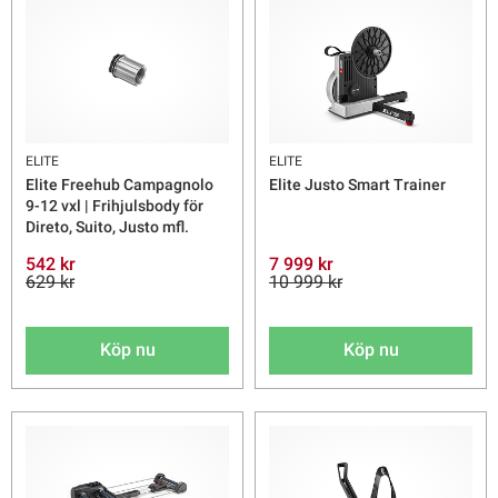
ELITE
ELITE
Elite Freehub Campagnolo
Elite Justo Smart Trainer
9-12 vxl | Frihjulsbody för
Direto, Suito, Justo mfl.
542 kr
7 999 kr
629 kr
10 999 kr
Köp nu
Köp nu