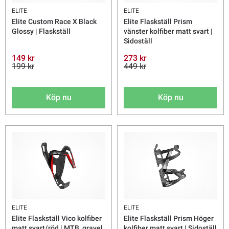
ELITE
ELITE
Elite Custom Race X Black
Elite Flaskställ Prism
Glossy | Flaskställ
vänster kolfiber matt svart |
Sidoställ
149 kr
273 kr
199 kr
449 kr
Köp nu
Köp nu
ELITE
ELITE
Elite Flaskställ Vico kolfiber
Elite Flaskställ Prism Höger
matt svart/röd | MTB, gravel
kolfiber matt svart | Sidoställ