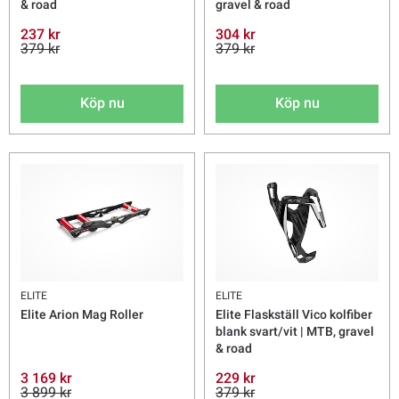
& road
gravel & road
237 kr
304 kr
379 kr
379 kr
Köp nu
Köp nu
ELITE
ELITE
Elite Arion Mag Roller
Elite Flaskställ Vico kolfiber
blank svart/vit | MTB, gravel
& road
3 169 kr
229 kr
3 899 kr
379 kr