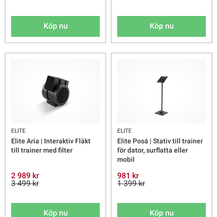
Köp nu
Köp nu
ELITE
ELITE
Elite Aria | Interaktiv Fläkt
Elite Posá | Stativ till trainer
till trainer med filter
för dator, surflatta eller
mobil
2 989 kr
981 kr
3 499 kr
1 399 kr
Köp nu
Köp nu