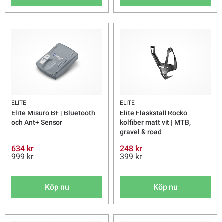
ELITE
ELITE
Elite Misuro B+ | Bluetooth
Elite Flaskställ Rocko
och Ant+ Sensor
kolfiber matt vit | MTB,
gravel & road
634 kr
248 kr
999 kr
399 kr
Köp nu
Köp nu