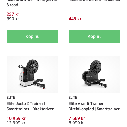
& road
237 kr
399 kr
449 kr
Köp nu
Köp nu
ELITE
ELITE
Elite Justo 2 Trainer |
Elite Avanti Trainer |
Smarttrainer | Direktdriven
Direktkopplad | Smarttrainer
10 959 kr
7 689 kr
12 999 kr
8 999 kr