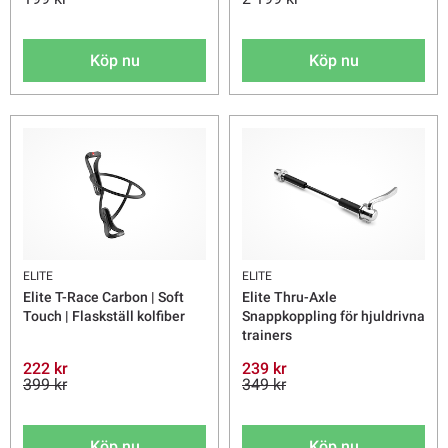
Köp nu
Köp nu
ELITE
ELITE
Elite T-Race Carbon | Soft
Elite Thru-Axle
Touch | Flaskställ kolfiber
Snappkoppling för hjuldrivna
trainers
222 kr
239 kr
399 kr
349 kr
Köp nu
Köp nu