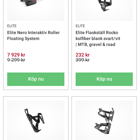
ELITE
ELITE
Elite Nero Interaktiv Roller
Elite Flaskställ Rocko
Floating System
kolfiber blank svart/vit
| MTB, gravel & road
7 929 kr
232 kr
9 299 kr
399 kr
Köp nu
Köp nu