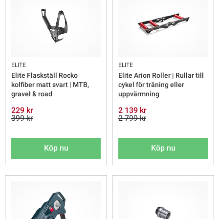
ELITE
ELITE
Elite Flaskställ Rocko
Elite Arion Roller | Rullar till
kolfiber matt svart | MTB,
cykel för träning eller
gravel & road
uppvärmning
229 kr
2 139 kr
399 kr
2 799 kr
Köp nu
Köp nu