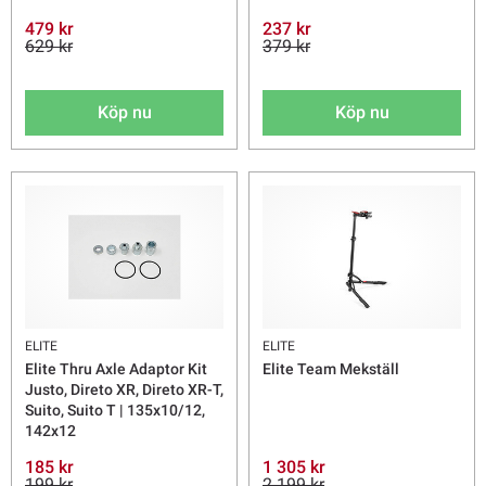
479 kr
237 kr
629 kr
379 kr
Köp nu
Köp nu
ELITE
ELITE
Elite Thru Axle Adaptor Kit
Elite Team Mekställ
Justo, Direto XR, Direto XR-T,
Suito, Suito T | 135x10/12,
142x12
185 kr
1 305 kr
199 kr
2 199 kr