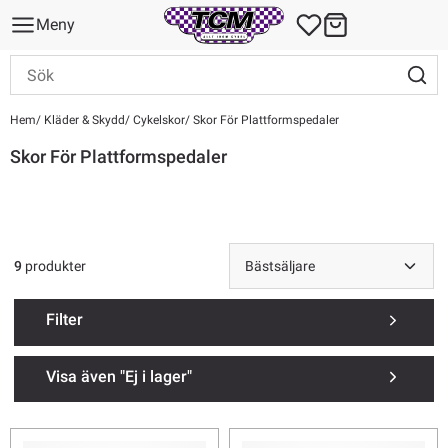
Meny
Hem
Kläder & Skydd
Cykelskor
Skor För Plattformspedaler
Skor För Plattformspedaler
9
produkter
Filter
Visa även "Ej i lager"