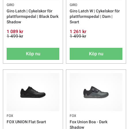
GIRO
GIRO
Giro Latch | Cykelskor för
Giro Latch W | Cykelskor för
plattformspedal | Black Dark
plattformspedal | Dam |
Shadow
Svart
1 089 kr
1 261 kr
1 499 kr
1 499 kr
Köp nu
Köp nu
FOX
FOX
FOX UNION Flat Svart
Fox Union Boa - Dark
Shadow