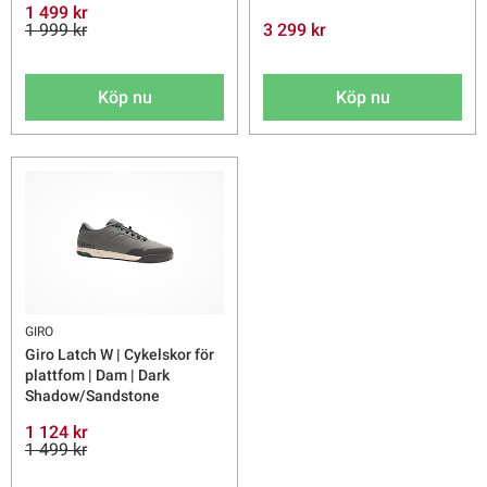
1 499 kr
1 999 kr
3 299 kr
Köp nu
Köp nu
GIRO
Giro Latch W | Cykelskor för
plattfom | Dam | Dark
Shadow/Sandstone
1 124 kr
1 499 kr