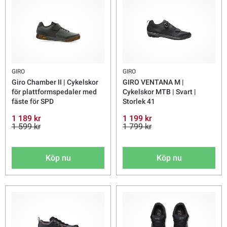
GIRO
GIRO
Giro Chamber II | Cykelskor
GIRO VENTANA M |
för plattformspedaler med
Cykelskor MTB | Svart |
fäste för SPD
Storlek 41
1 189 kr
1 199 kr
1 599 kr
1 799 kr
Köp nu
Köp nu