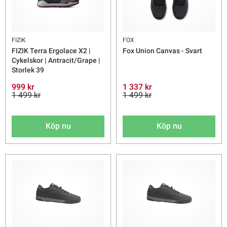
FIZIK
FOX
FIZIK Terra Ergolace X2 |
Fox Union Canvas - Svart
Cykelskor | Antracit/Grape |
Storlek 39
999 kr
1 337 kr
1 499 kr
1 499 kr
Köp nu
Köp nu