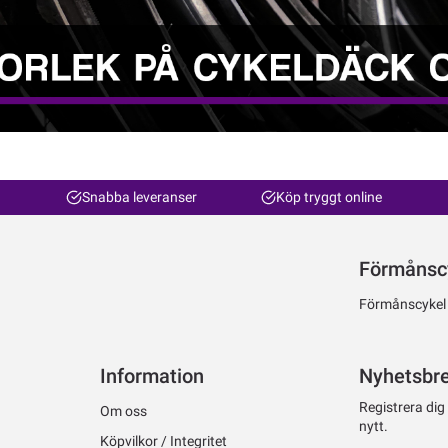
Snabba leveranser
Köp tryggt online
Förmånsc
Förmånscykel ti
Information
Nyhetsbr
Registrera dig
Om oss
nytt.
Köpvilkor / Integritet