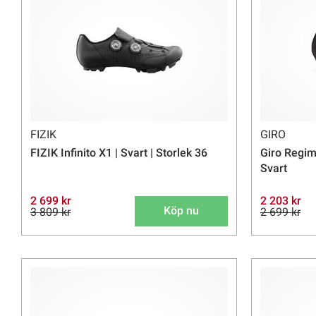
FIZIK
GIRO
FIZIK Infinito X1 | Svart | Storlek 36
Giro Regim
Svart
2 699 kr
2 203 kr
Köp nu
3 809 kr
2 699 kr