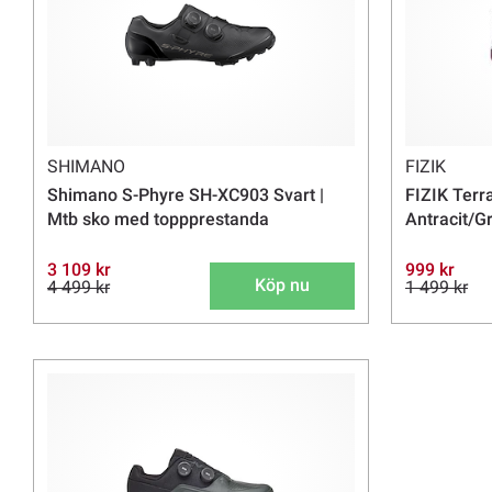
SHIMANO
FIZIK
Shimano S-Phyre SH-XC903 Svart |
FIZIK Terra
Mtb sko med toppprestanda
Antracit/Gr
3 109 kr
999 kr
Köp nu
4 499 kr
1 499 kr