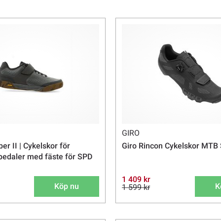
.
GIRO
r II | Cykelskor för
Giro Rincon Cykelskor MTB 
pedaler med fäste för SPD
1 409 kr
Köp nu
K
1 599 kr