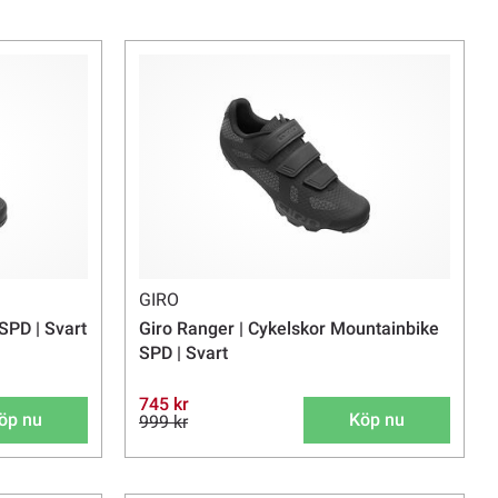
GIRO
SPD | Svart
Giro Ranger | Cykelskor Mountainbike
SPD | Svart
745 kr
öp nu
Köp nu
999 kr