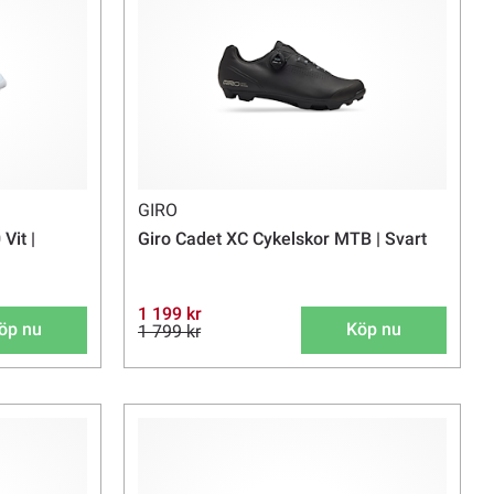
GIRO
Vit |
Giro Cadet XC Cykelskor MTB | Svart
1 199 kr
öp nu
Köp nu
1 799 kr