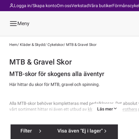
Logga in/Skapa konto
Om oss
Verkstad
Våra butiker
Förmånscyke
Meny
Hem
Kläder & Skydd
Cykelskor
MTB & Gravel Skor
MTB & Gravel Skor
MTB-skor för skogens alla äventyr
Här hittar du skor för MTB, gravel och spinning.
Alla MTB-skor behöver kompletteras med pedalklossar. Det absolut 
Läs mer
vårt sortiment hittar ni även ett utbud av
klossar för Crankbrothers
Se alla
cykelskor
Filter
Visa även "Ej i lager"