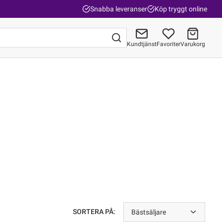
Snabba leveranser
Köp tryggt online
Kundtjänst
Favoriter
Varukorg
Gå till kassan
SORTERA PÅ:
Bästsäljare