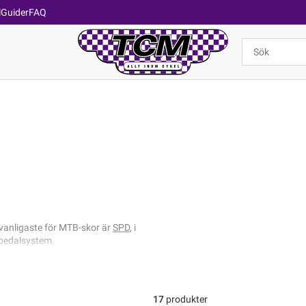
l
Guider
FAQ
vanligaste för MTB-skor är
SPD
, i
pedalsystem.
17
produkter