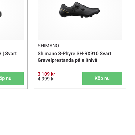
SHIMANO
 | Svart
Shimano S-Phyre SH-RX910 Svart |
Gravelprestanda på elitnivå
3 109 kr
öp nu
Köp nu
4 999 kr