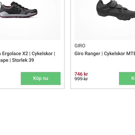
GIRO
 Ergolace X2 | Cykelskor |
Giro Ranger | Cykelskor MTB
ape | Storlek 39
746 kr
Köp nu
K
999 kr