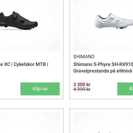
SHIMANO
e XC | Cykelskor MTB |
Shimano S-Phyre SH-RX910 
Gravelprestanda på elitnivå
3 300 kr
Köp nu
K
4 999 kr