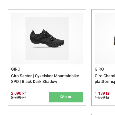
Frakt från 69 kr. Skrymmande produkter kan ha högre fraktkostnad
GIRO
GIRO
Giro Sector | Cykelskor Mountainbike
Giro Chambe
SPD | Black Dark Shadow
plattforms
2 090 kr
1 189 kr
Köp nu
2 399 kr
1 599 kr