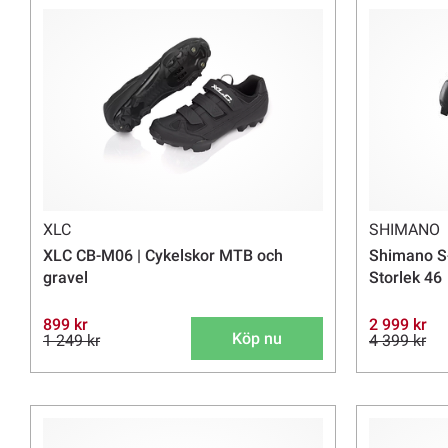
XLC
SHIMANO
XLC CB-M06 | Cykelskor MTB och
Shimano S-
gravel
Storlek 46
899 kr
2 999 kr
Köp nu
1 249 kr
4 399 kr