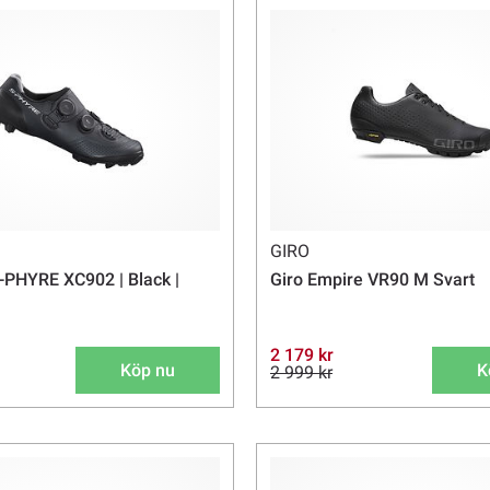
GIRO
PHYRE XC902 | Black |
Giro Empire VR90 M Svart
2 179 kr
Köp nu
K
2 999 kr