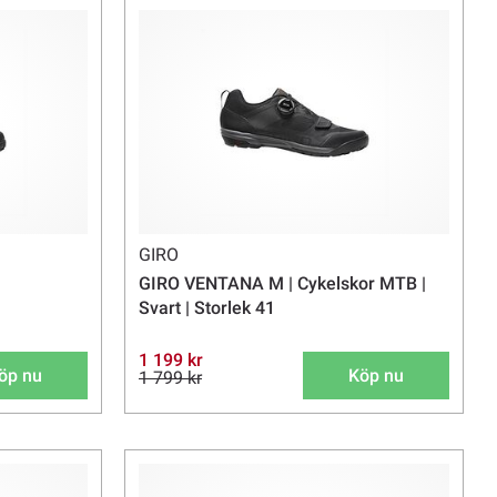
GIRO
GIRO VENTANA M | Cykelskor MTB |
Svart | Storlek 41
1 199 kr
öp nu
Köp nu
1 799 kr