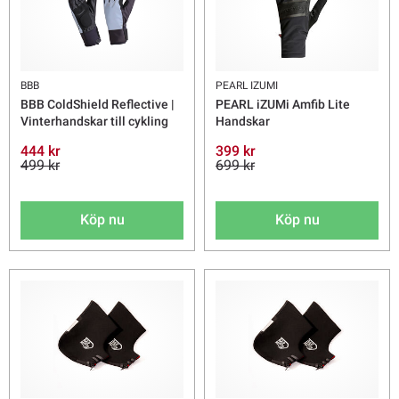
BBB
PEARL IZUMI
BBB ColdShield Reflective |
PEARL iZUMi Amfib Lite
Vinterhandskar till cykling
Handskar
444 kr
399 kr
499 kr
699 kr
Köp nu
Köp nu