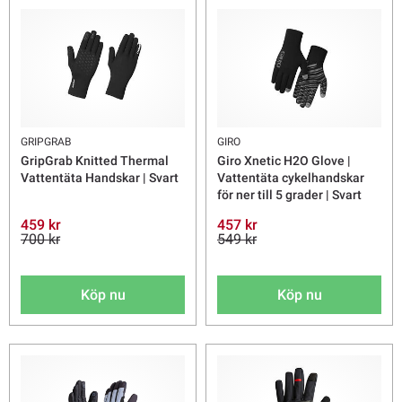
GRIPGRAB
GIRO
GripGrab Knitted Thermal
Giro Xnetic H2O Glove |
Vattentäta Handskar | Svart
Vattentäta cykelhandskar
för ner till 5 grader | Svart
459 kr
457 kr
700 kr
549 kr
Köp nu
Köp nu