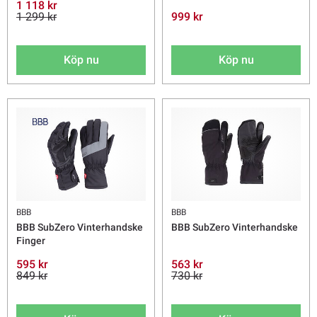
1 118 kr
1 299 kr
999 kr
Köp nu
Köp nu
BBB
BBB
BBB SubZero Vinterhandske
BBB SubZero Vinterhandske
Finger
595 kr
563 kr
849 kr
730 kr