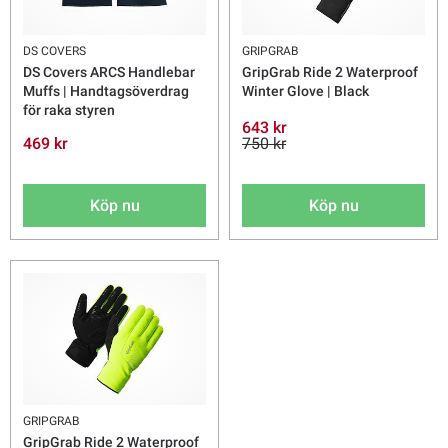
DS COVERS
GRIPGRAB
DS Covers ARCS Handlebar
GripGrab Ride 2 Waterproof
Muffs | Handtagsöverdrag
Winter Glove | Black
för raka styren
643 kr
469 kr
750 kr
Köp nu
Köp nu
GRIPGRAB
GripGrab Ride 2 Waterproof