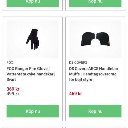
Köp nu
Köp nu
FOX
DS COVERS
FOX Ranger Fire Glove |
DS Covers ARCS Handlebar
Vattentäta cykelhandskar |
Muffs | Handtagsöverdrag
Svart
för böjt styre
369 kr
499 kr
469 kr
Köp nu
Köp nu