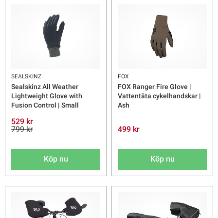
SEALSKINZ
FOX
Sealskinz All Weather
FOX Ranger Fire Glove |
Lightweight Glove with
Vattentäta cykelhandskar |
Fusion Control | Small
Ash
529 kr
799 kr
499 kr
Köp nu
Köp nu