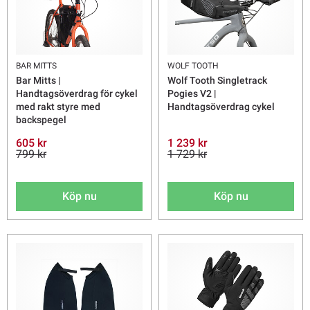
BAR MITTS
WOLF TOOTH
Bar Mitts |
Wolf Tooth Singletrack
Handtagsöverdrag för cykel
Pogies V2 |
med rakt styre med
Handtagsöverdrag cykel
backspegel
605 kr
1 239 kr
799 kr
1 729 kr
Köp nu
Köp nu