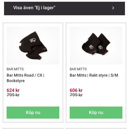
Visa även "Ej i lager"
BAR MITTS
BAR MITTS
Bar Mitts Road / CX |
Bar Mitts | Rakt styre | S/M
Bockstyre
624 kr
606 kr
799 kr
799 kr
Köp nu
Köp nu