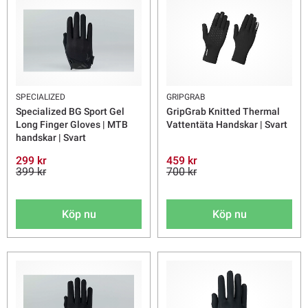
SPECIALIZED
GRIPGRAB
Specialized BG Sport Gel
GripGrab Knitted Thermal
Long Finger Gloves | MTB
Vattentäta Handskar | Svart
handskar | Svart
299 kr
459 kr
399 kr
700 kr
Köp nu
Köp nu