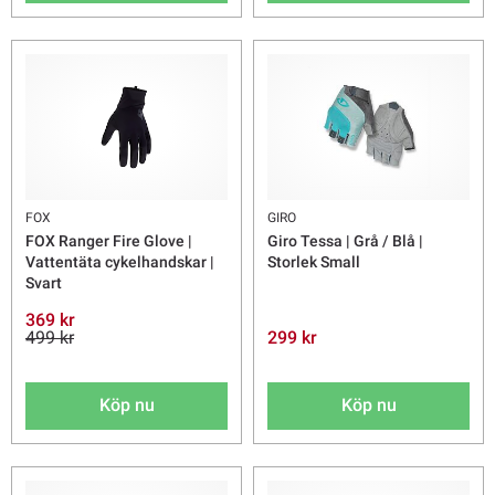
FOX
GIRO
FOX Ranger Fire Glove |
Giro Tessa | Grå / Blå |
Vattentäta cykelhandskar |
Storlek Small
Svart
369 kr
499 kr
299 kr
Köp nu
Köp nu