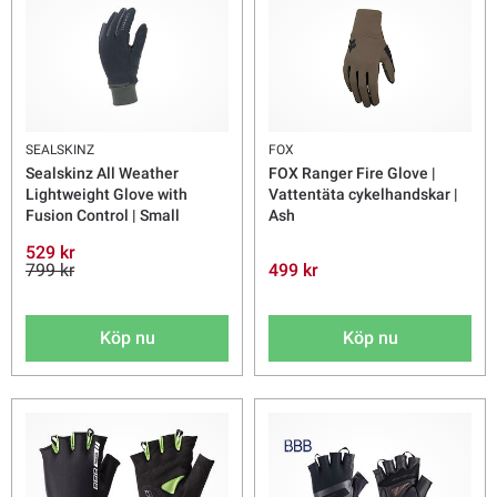
SEALSKINZ
FOX
Sealskinz All Weather
FOX Ranger Fire Glove |
Lightweight Glove with
Vattentäta cykelhandskar |
Fusion Control | Small
Ash
529 kr
799 kr
499 kr
Köp nu
Köp nu