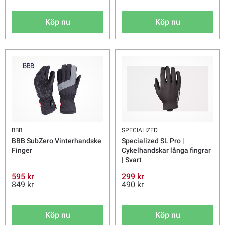
Köp nu
Köp nu
BBB
SPECIALIZED
BBB SubZero Vinterhandske
Specialized SL Pro |
Finger
Cykelhandskar långa fingrar
| Svart
595 kr
299 kr
849 kr
490 kr
Köp nu
Köp nu