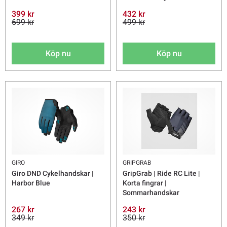
399 kr
432 kr
699 kr
499 kr
Köp nu
Köp nu
GIRO
GRIPGRAB
Giro DND Cykelhandskar |
GripGrab | Ride RC Lite |
Harbor Blue
Korta fingrar |
Sommarhandskar
267 kr
243 kr
349 kr
350 kr