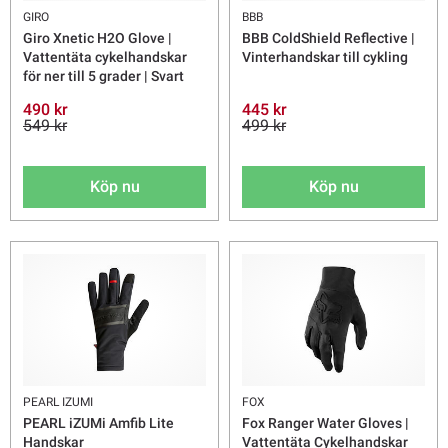
GIRO
BBB
Giro Xnetic H2O Glove |
BBB ColdShield Reflective |
Vattentäta cykelhandskar
Vinterhandskar till cykling
för ner till 5 grader | Svart
490 kr
445 kr
549 kr
499 kr
Köp nu
Köp nu
PEARL IZUMI
FOX
PEARL iZUMi Amfib Lite
Fox Ranger Water Gloves |
Handskar
Vattentäta Cykelhandskar