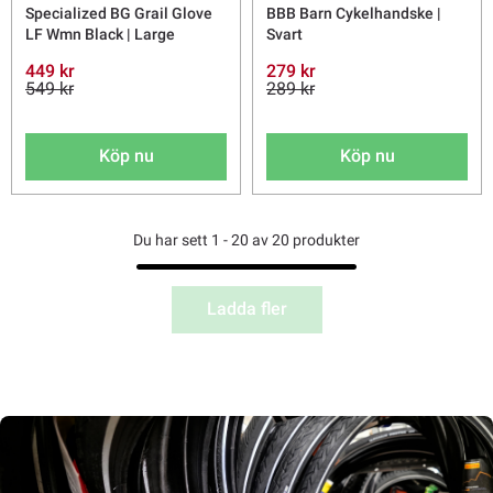
Specialized BG Grail Glove
BBB Barn Cykelhandske |
LF Wmn Black | Large
Svart
449 kr
279 kr
549 kr
289 kr
Köp nu
Köp nu
Du har sett 1 - 20 av 20 produkter
Ladda fler