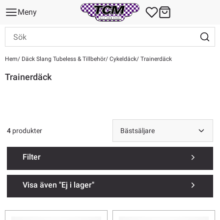
Meny
Hem
Däck Slang Tubeless & Tillbehör
Cykeldäck
Trainerdäck
Trainerdäck
4
produkter
Filter
Visa även "Ej i lager"