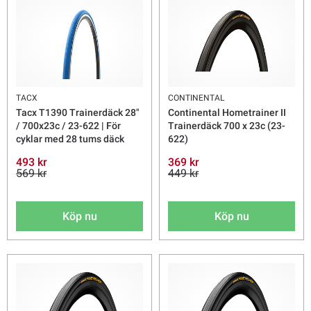
TACX
CONTINENTAL
Tacx T1390 Trainerdäck 28"
Continental Hometrainer II
/ 700x23c / 23-622 | För
Trainerdäck 700 x 23c (23-
cyklar med 28 tums däck
622)
493 kr
369 kr
569 kr
449 kr
Köp nu
Köp nu