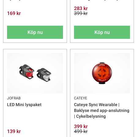
283 kr
169 kr
399 kr
Köp nu
Köp nu
JOFRAB
CATEYE
LED Mini lyspaket
Cateye Sync Wearable |
Baklyse med app-anslutning
| Cykelbelysning
399 kr
139 kr
499 kr