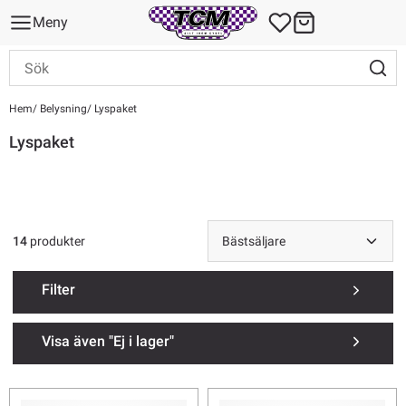
Meny
Hem
Belysning
Lyspaket
Lyspaket
14
produkter
Filter
Visa även "Ej i lager"