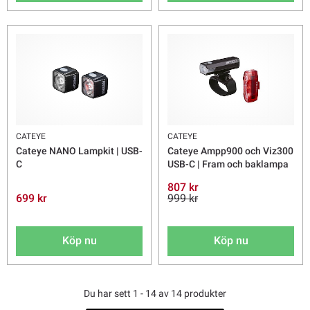
CATEYE
CATEYE
Cateye NANO Lampkit | USB-
Cateye Ampp900 och Viz300
C
USB-C | Fram och baklampa
807 kr
699 kr
999 kr
Köp nu
Köp nu
Du har sett 1 - 14 av 14 produkter