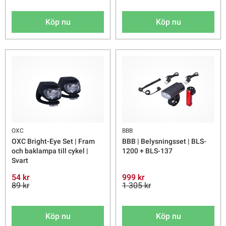
Köp nu
Köp nu
OXC
BBB
OXC Bright-Eye Set | Fram
BBB | Belysningsset | BLS-
och baklampa till cykel |
1200 + BLS-137
Svart
54 kr
999 kr
89 kr
1 305 kr
Köp nu
Köp nu