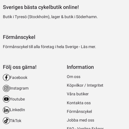
Sveriges bästa cykelbutik online!
Butik i Tyresö (Stockholm), lager & butik i Söderhamn.
Förmånscykel
Förmånscykel till alla företag i hela Sverige -
Läs mer.
Följ oss gärna!
Information
Om oss
Facebook
Köpvilkor / Integritet
Instagram
Våra butiker
Youtube
Kontakta oss
LinkedIn
Förmånscykel
Jobba med oss
TikTok
FAQ - Vanliga Frågor