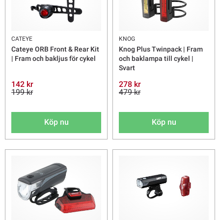
CATEYE
KNOG
Cateye ORB Front & Rear Kit
Knog Plus Twinpack | Fram
| Fram och bakljus för cykel
och baklampa till cykel |
Svart
142 kr
278 kr
199 kr
479 kr
Köp nu
Köp nu